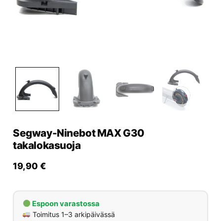
Yrityksille
Yhteystiedot
Varaa huolto
Segway-Ninebot MAX G30
takalokasuoja
19,90
€
Espoon varastossa
Toimitus 1–3 arkipäivässä