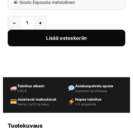
Nouto Espoosta mahdollinen
−
+
Lisää ostoskoriin
Toimitus alkaen
Asiakaspalvelu apuna
5,90 €
Autamme tarvittaessa
Joustavat maksutavat
Nopea toimitus
Klarna, kortti tai lasku
1–3 arkipäivää
Tuotekuvaus