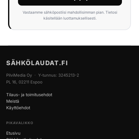
Vastaamme sähköpostiisi mahdollisimman pian. Tietosi
käsitellään luottamuksellisesti.
SÄHKÖLAUDAT.FI
PilviMedia Oy · Y-tunnus: 3245213-2
PL 16, 02211 Espoo
Tilaus- ja toimitusehdot
Meistä
Käyttöehdot
PIKAVALIKKO
Etusivu