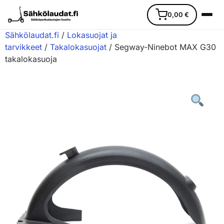
0,00
€
Sähkölaudat.fi
/
Lokasuojat ja
tarvikkeet
/
Takalokasuojat
/ Segway-Ninebot MAX G30
takalokasuoja
Etusivu
Ajoneuvot
Varaosat
Lisävarusteet
Huoltopalvelu