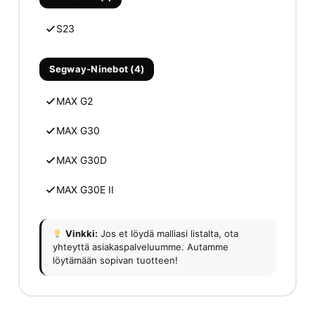
S23
Segway-Ninebot (4)
MAX G2
MAX G30
MAX G30D
MAX G30E II
Vinkki:
Jos et löydä malliasi listalta, ota
yhteyttä asiakaspalveluumme. Autamme
löytämään sopivan tuotteen!