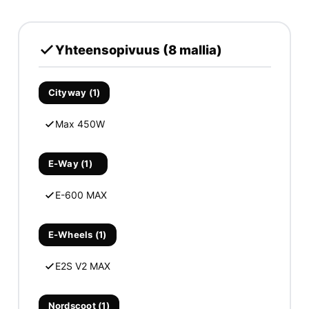
Yhteensopivuus (8 mallia)
Cityway (1)
Max 450W
E-Way (1)
E-600 MAX
E-Wheels (1)
E2S V2 MAX
Nordscoot (1)