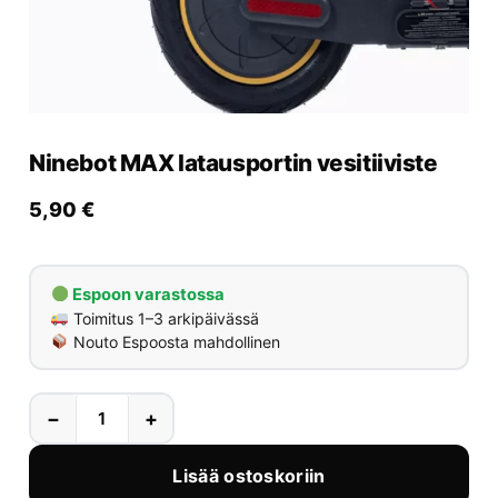
Yrityksille
Yhteystiedot
Varaa huolto
Ninebot MAX latausportin vesitiiviste
5,90
€
Espoon varastossa
Toimitus 1–3 arkipäivässä
Nouto Espoosta mahdollinen
−
+
Lisää ostoskoriin