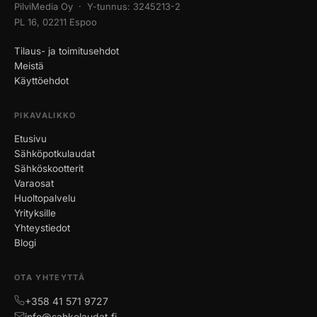
PilviMedia Oy · Y-tunnus: 3245213-2
PL 16, 02211 Espoo
Tilaus- ja toimitusehdot
Meistä
Käyttöehdot
PIKAVALIKKO
Etusivu
Sähköpotkulaudat
Sähköskootterit
Varaosat
Huoltopalvelu
Yrityksille
Yhteystiedot
Blogi
OTA YHTEYTTÄ
+358 41 571 9727
info@sahkolaudat.fi