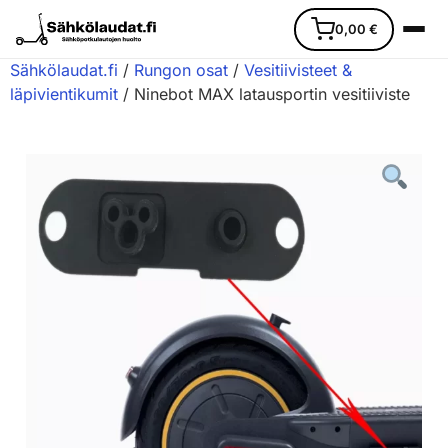
0,00
€
Sähkölaudat.fi
/
Rungon osat
/
Vesitiivisteet &
läpivientikumit
/ Ninebot MAX latausportin vesitiiviste
Etusivu
Ajoneuvot
Varaosat
Lisävarusteet
Huoltopalvelu