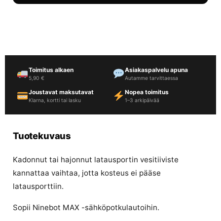
Toimitus alkaen
Asiakaspalvelu apuna
5,90 €
Autamme tarvittaessa
Joustavat maksutavat
Nopea toimitus
Klarna, kortti tai lasku
1–3 arkipäivää
Tuotekuvaus
Kadonnut tai hajonnut latausportin vesitiiviste
kannattaa vaihtaa, jotta kosteus ei pääse
latausporttiin.
Sopii Ninebot MAX -sähköpotkulautoihin.