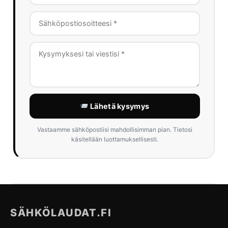
Lähetä kysymys
Vastaamme sähköpostiisi mahdollisimman pian. Tietosi
käsitellään luottamuksellisesti.
SÄHKÖLAUDAT.FI