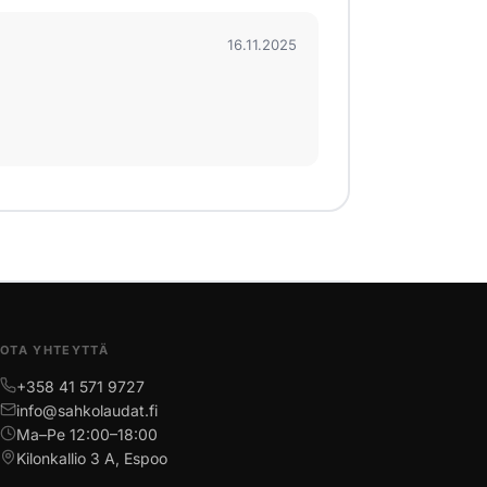
16.11.2025
OTA YHTEYTTÄ
+358 41 571 9727
info@sahkolaudat.fi
Ma–Pe 12:00–18:00
Kilonkallio 3 A, Espoo