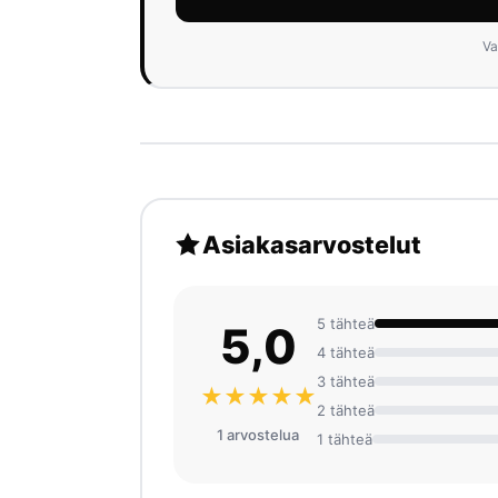
Va
Asiakasarvostelut
5 tähteä
5,0
4 tähteä
3 tähteä
★★★★★
2 tähteä
1 arvosteluа
1 tähteä