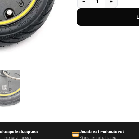
−
+
iakaspalvelu apuna
Joustavat maksutavat
amme tarvittaessa
Klarna, kortti tai lasku