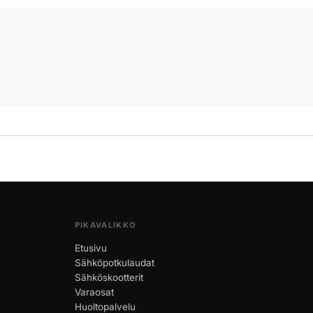
PIKAVALIKKO
Etusivu
Sähköpotkulaudat
Sähköskootterit
Varaosat
Huoltopalvelu