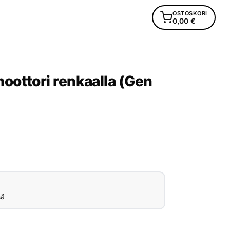
OSTOSKORI
0,00
€
ottori renkaalla (Gen
sä