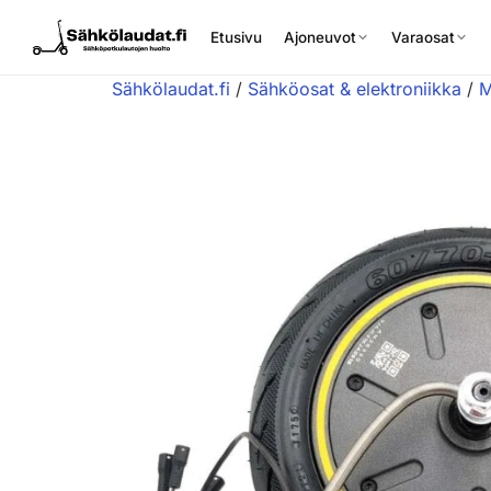
Etusivu
Ajoneuvot
Varaosat
Sähkölaudat.fi
/
Sähköosat & elektroniikka
/
M
Etusivu
Ajoneuvot
Varaosat
Lisävarusteet
Huoltopalvelu