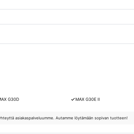
MAX G30D
MAX G30E II
ota yhteyttä asiakaspalveluumme. Autamme löytämään sopivan tuotteen!