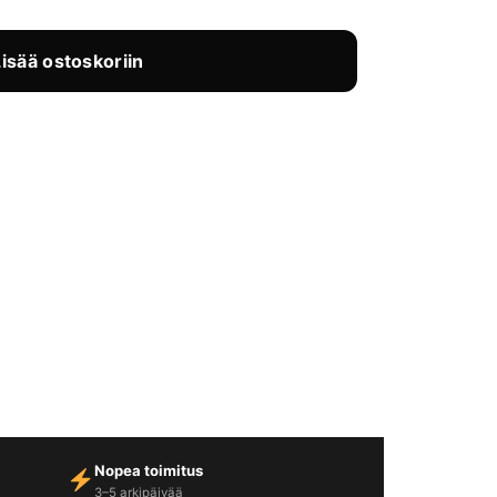
Lisää ostoskoriin
Nopea toimitus
3–5 arkipäivää