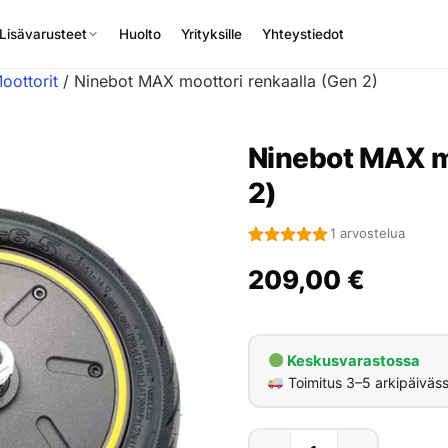
Lisävarusteet
Huolto
Yrityksille
Yhteystiedot
oottorit
/ Ninebot MAX moottori renkaalla (Gen 2)
Ninebot MAX mo
2)
1 arvostelua
Arvio
1
5
5:stä
209,00
€
perustuen
asiakkaan
arvotukseen.
Keskusvarastossa
Toimitus 3–5 arkipäiväs