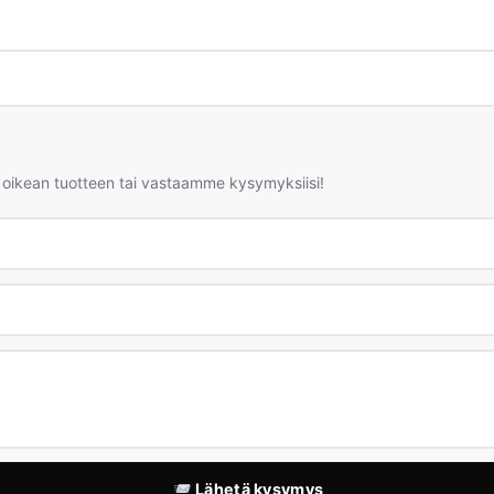
 oikean tuotteen tai vastaamme kysymyksiisi!
Lähetä kysymys