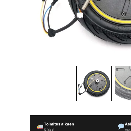
Yrityksille
Yhteystiedot
Varaa huolto
Toimitus alkaen
As
5,90 €
Aut