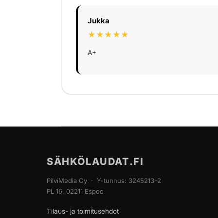
Jukka
★★★★★
A+
SÄHKÖLAUDAT.FI
PilviMedia Oy · Y-tunnus: 3245213-2
PL 16, 02211 Espoo
Tilaus- ja toimitusehdot