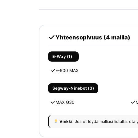
Yhteensopivuus (4 mallia)
E-Way (1)
E-600 MAX
Segway-Ninebot (3)
MAX G30
Vinkki:
Jos et löydä malliasi listalta, 