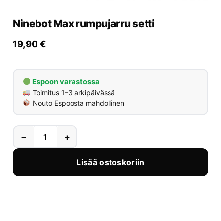
Yrityksille
Ninebot Max rumpujarru setti
Yhteystiedot
19,90
€
Varaa huolto
Espoon varastossa
Toimitus 1–3 arkipäivässä
Nouto Espoosta mahdollinen
−
+
Lisää ostoskoriin