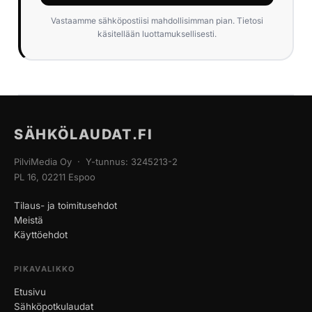
Vastaamme sähköpostiisi mahdollisimman pian. Tietosi
käsitellään luottamuksellisesti.
SÄHKÖLAUDAT.FI
PilviMedia Oy · Y-tunnus: 3245213-2
PL 16, 02211 Espoo
Tilaus- ja toimitusehdot
Meistä
Käyttöehdot
PIKAVALIKKO
Etusivu
Sähköpotkulaudat