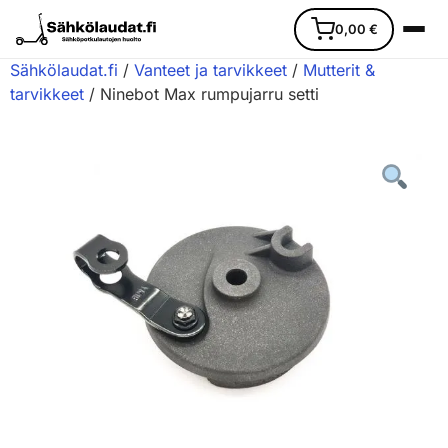
0,00
€
Sähkölaudat.fi
/
Vanteet ja tarvikkeet
/
Mutterit &
tarvikkeet
/ Ninebot Max rumpujarru setti
Etusivu
Ajoneuvot
Varaosat
Lisävarusteet
Huoltopalvelu