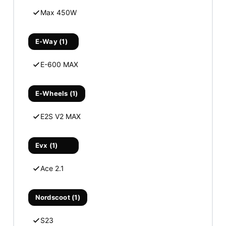
Max 450W
E-Way (1)
E-600 MAX
E-Wheels (1)
E2S V2 MAX
Evx (1)
Ace 2.1
Nordscoot (1)
S23