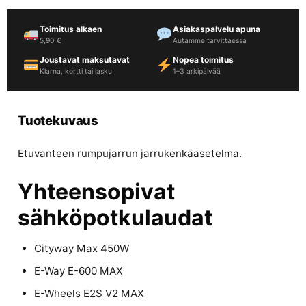
Toimitus alkaen
Asiakaspalvelu apuna
5,90 €
Autamme tarvittaessa
Joustavat maksutavat
Nopea toimitus
Klarna, kortti tai lasku
1–3 arkipäivää
Tuotekuvaus
Etuvanteen rumpujarrun jarrukenkäasetelma.
Yhteensopivat
sähköpotkulaudat
Cityway Max 450W
E-Way E-600 MAX
E-Wheels E2S V2 MAX