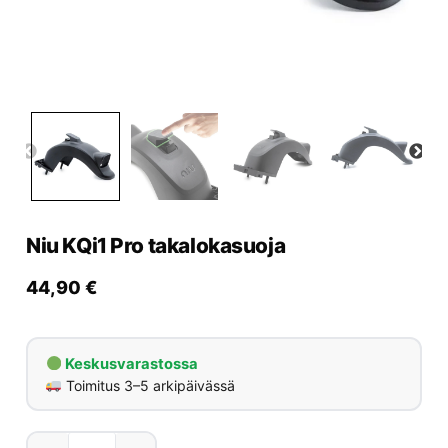
Yrityksille
Yhteystiedot
Varaa huolto
Niu KQi1 Pro takalokasuoja
44,90
€
Keskusvarastossa
Toimitus 3–5 arkipäivässä