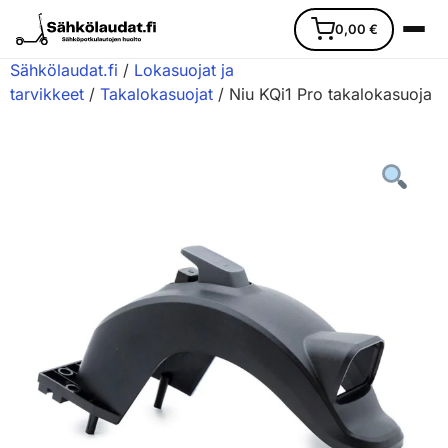
0,00
€
Sähkölaudat.fi
/
Lokasuojat ja
tarvikkeet
/
Takalokasuojat
/ Niu KQi1 Pro takalokasuoja
Etusivu
Ajoneuvot
Varaosat
Lisävarusteet
Huoltopalvelu