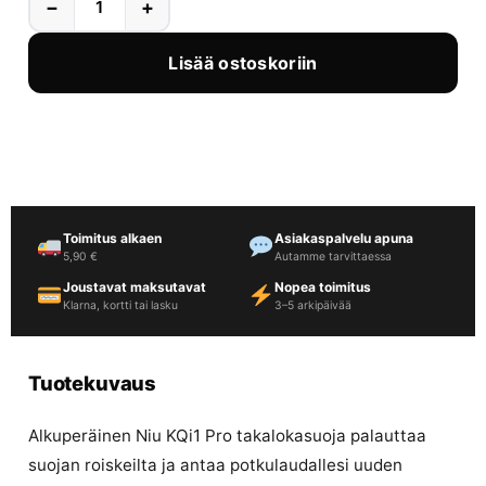
−
+
Lisää ostoskoriin
Toimitus alkaen
Asiakaspalvelu apuna
5,90 €
Autamme tarvittaessa
Joustavat maksutavat
Nopea toimitus
Klarna, kortti tai lasku
3–5 arkipäivää
Tuotekuvaus
Alkuperäinen Niu KQi1 Pro takalokasuoja palauttaa
suojan roiskeilta ja antaa potkulaudallesi uuden