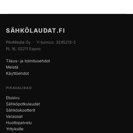
SÄHKÖLAUDAT.FI
PilviMedia Oy · Y-tunnus: 3245213-2
PL 16, 02211 Espoo
Tilaus- ja toimitusehdot
Meistä
Käyttöehdot
PIKAVALIKKO
Etusivu
Sähköpotkulaudat
Sähköskootterit
Varaosat
Huoltopalvelu
Yrityksille