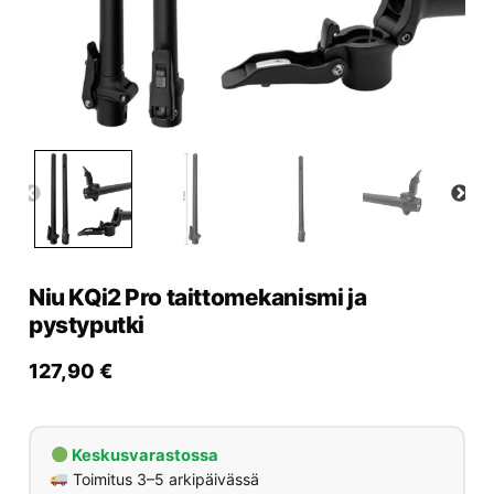
Yrityksille
Yhteystiedot
Varaa huolto
Niu KQi2 Pro taittomekanismi ja
pystyputki
127,90
€
Keskusvarastossa
Toimitus 3–5 arkipäivässä