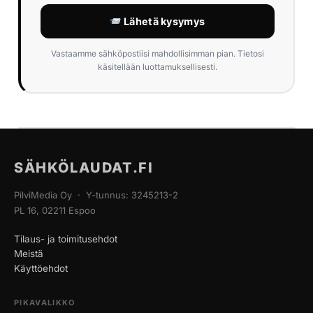
Lähetä kysymys
Vastaamme sähköpostiisi mahdollisimman pian. Tietosi
käsitellään luottamuksellisesti.
SÄHKÖLAUDAT.FI
PilviMedia Oy · Y-tunnus: 3245213-2
PL 16, 02211 Espoo
Tilaus- ja toimitusehdot
Meistä
Käyttöehdot
PIKAVALIKKO