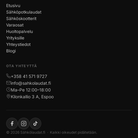
Etusivu
Sähköpotkulaudat
Sähköskootterit
Varaosat
Huoltopalvelu
Yrityksille
Yhteystiedot
Blogi
OTA YHTEYTTÄ
+358 41 571 9727
info@sahkolaudat.fi
Ma–Pe 12:00–18:00
Kilonkallio 3 A, Espoo
© 2026 Sähkölaudat.fi · Kaikki oikeudet pidätetään.