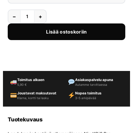
−
+
Lisää ostoskoriin
Toimitus alkaen
Asiakaspalvelu apuna
5,90 €
Autamme tarvittaessa
Joustavat maksutavat
Nopea toimitus
Klarna, kortti tai lasku
3–5 arkipäivää
Tuotekuvaus