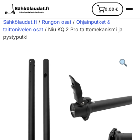
0,00
€
Sähkölaudat.fi
/
Rungon osat
/
Ohjainputket &
taittonivelen osat
/ Niu KQi2 Pro taittomekanismi ja
pystyputki
Etusivu
Ajoneuvot
Varaosat
Lisävarusteet
Huoltopalvelu