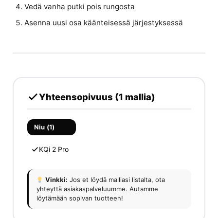
Vedä vanha putki pois rungosta
Asenna uusi osa käänteisessä järjestyksessä
Yhteensopivuus (1 mallia)
Niu (1)
KQi 2 Pro
Vinkki:
Jos et löydä malliasi listalta, ota
yhteyttä asiakaspalveluumme. Autamme
löytämään sopivan tuotteen!