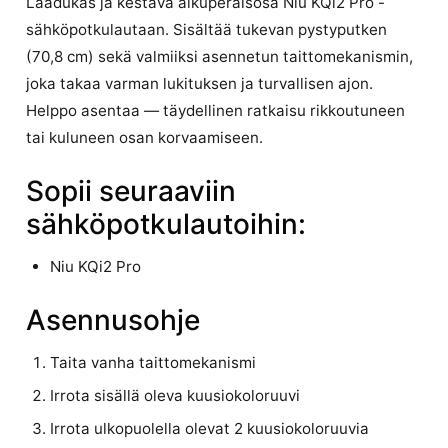
Laadukas ja kestävä alkuperäisosa Niu KQi2 Pro -
sähköpotkulautaan. Sisältää tukevan pystyputken
(70,8 cm) sekä valmiiksi asennetun taittomekanismin,
joka takaa varman lukituksen ja turvallisen ajon.
Helppo asentaa — täydellinen ratkaisu rikkoutuneen
tai kuluneen osan korvaamiseen.
Sopii seuraaviin
sähköpotkulautoihin:
Niu KQi2 Pro
Asennusohje
Taita vanha taittomekanismi
Irrota sisällä oleva kuusiokoloruuvi
Irrota ulkopuolella olevat 2 kuusiokoloruuvia