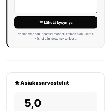
Lähetä kysymys
Vastaamme sähköpostiisi mahdollisimman pian. Tietosi
käsitellään luottamuksellisesti.
Asiakasarvostelut
5,0