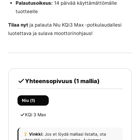
Palautusoikeus:
14 päivää käyttämättömälle
tuotteelle
Tilaa nyt
ja palauta Niu KQi3 Max -potkulaudallesi
luotettava ja sulava moottorinohjaus!
Yhteensopivuus (1 mallia)
Niu (1)
KQi 3 Max
Vinkki:
Jos et löydä malliasi listalta, ota