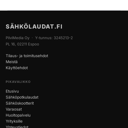
SÄHKÖLAUDAT.FI
PilviMedia Oy · Y-tunnus: 3245213-2
PL 16, 02211 Espoo
Tilaus- ja toimitusehdot
Meistä
Käyttöehdot
PIKAVALIKKO
Etusivu
Sähköpotkulaudat
Sähköskootterit
Varaosat
Huoltopalvelu
Yrityksille
Yhteystiedot