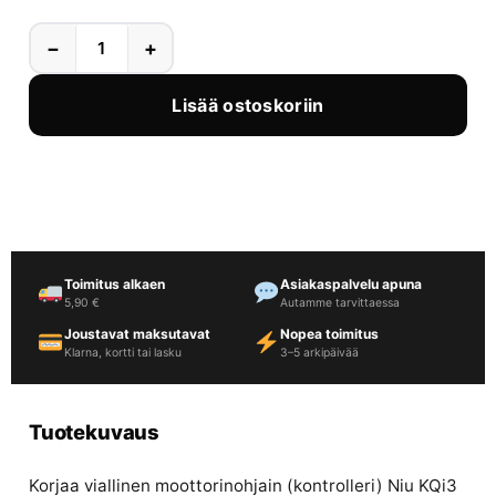
−
+
Lisää ostoskoriin
Toimitus alkaen
Asiakaspalvelu apuna
5,90 €
Autamme tarvittaessa
Joustavat maksutavat
Nopea toimitus
Klarna, kortti tai lasku
3–5 arkipäivää
Tuotekuvaus
Korjaa viallinen moottorinohjain (kontrolleri) Niu KQi3