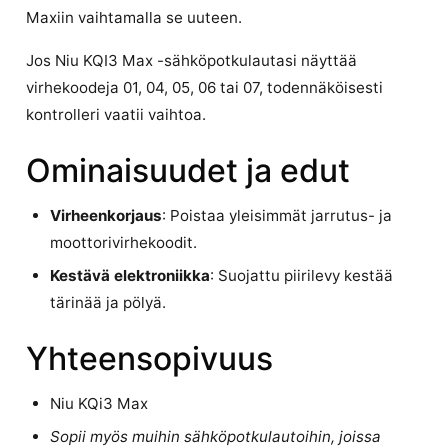
Maxiin vaihtamalla se uuteen.
Jos Niu KQI3 Max -sähköpotkulautasi näyttää
virhekoodeja 01, 04, 05, 06 tai 07, todennäköisesti
kontrolleri vaatii vaihtoa.
Ominaisuudet ja edut
Virheenkorjaus
: Poistaa yleisimmät jarrutus- ja
moottorivirhekoodit.
Kestävä elektroniikka
: Suojattu piirilevy kestää
tärinää ja pölyä.
Yhteensopivuus
Niu KQi3 Max
Sopii myös muihin sähköpotkulautoihin, joissa