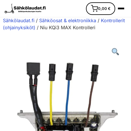
0,00
€
Sähkölaudat.fi
/
Sähköosat & elektroniikka
/
Kontrollerit
(ohjainyksiköt)
/ Niu KQi3 MAX Kontrolleri
Etusivu
Ajoneuvot
Varaosat
Lisävarusteet
Huoltopalvelu