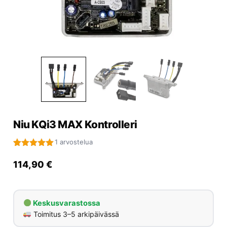
Yrityksille
Yhteystiedot
Varaa huolto
Niu KQi3 MAX Kontrolleri
1 arvostelua
Arvio
1
5
5:stä
114,90
€
perustuen
asiakkaan
arvotukseen.
Keskusvarastossa
Toimitus 3–5 arkipäivässä