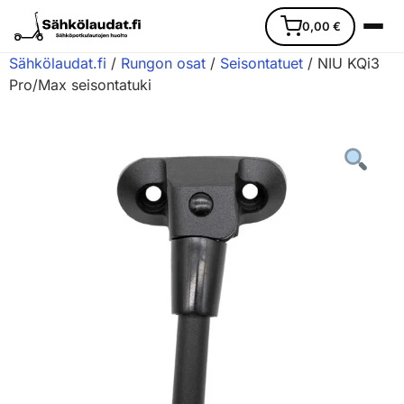
0,00
€
Sähkölaudat.fi
/
Rungon osat
/
Seisontatuet
/ NIU KQi3
Pro/Max seisontatuki
Etusivu
Ajoneuvot
Varaosat
Lisävarusteet
Huoltopalvelu