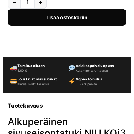
−
+
Lisää ostoskoriin
Toimitus alkaen
Asiakaspalvelu apuna
5,90 €
Autamme tarvittaessa
Joustavat maksutavat
Nopea toimitus
Klarna, kortti tai lasku
3–5 arkipäivää
Tuotekuvaus
Alkuperäinen
sivuseisontatuki NIU KQi3