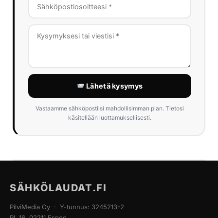
Lähetä kysymys
Vastaamme sähköpostiisi mahdollisimman pian. Tietosi
käsitellään luottamuksellisesti.
SÄHKÖLAUDAT.FI
PilviMedia Oy · Y-tunnus: 3245213-2
PL 16, 02211 Espoo