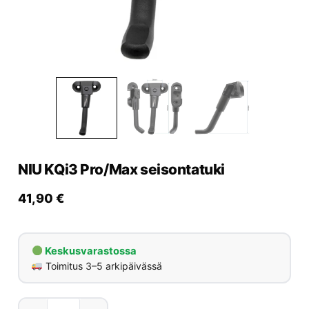
Yrityksille
Yhteystiedot
Varaa huolto
NIU KQi3 Pro/Max seisontatuki
41,90
€
Keskusvarastossa
Toimitus 3–5 arkipäivässä