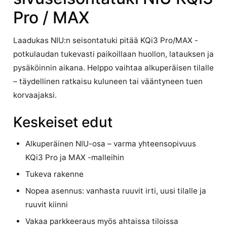
Pro / MAX
Laadukas NIU:n seisontatuki pitää KQi3 Pro/MAX -
potkulaudan tukevasti paikoillaan huollon, latauksen ja
pysäköinnin aikana. Helppo vaihtaa alkuperäisen tilalle
– täydellinen ratkaisu kuluneen tai vääntyneen tuen
korvaajaksi.
Keskeiset edut
Alkuperäinen NIU-osa – varma yhteensopivuus
KQi3 Pro ja MAX -malleihin
Tukeva rakenne
Nopea asennus: vanhasta ruuvit irti, uusi tilalle ja
ruuvit kiinni
Vakaa parkkeeraus myös ahtaissa tiloissa