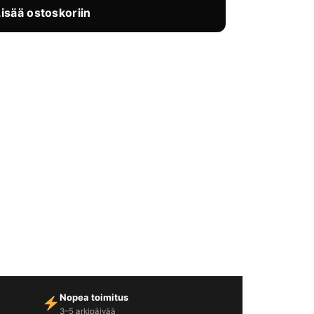
Lisää ostoskoriin
Nopea toimitus
3–5 arkipäivää