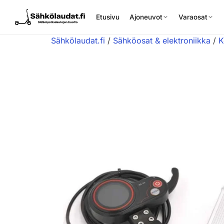
Etusivu
Ajoneuvot
Varaosat
Sähkölaudat.fi
/
Sähköosat & elektroniikka
/
K
Etusivu
Ajoneuvot
Varaosat
Lisävarusteet
Huoltopalvelu