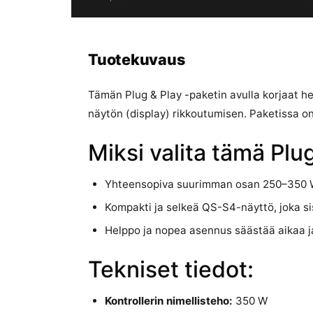
Tuotekuvaus
Tämän Plug & Play -paketin avulla korjaat he
näytön (display) rikkoutumisen. Paketissa o
Miksi valita tämä Plug
Yhteensopiva suurimman osan 250–350 W
Kompakti ja selkeä QS-S4-näyttö, joka s
Helppo ja nopea asennus säästää aikaa j
Tekniset tiedot:
Kontrollerin nimellisteho:
350 W