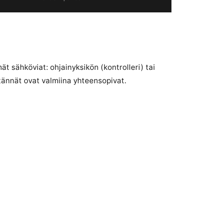
t sähköviat: ohjainyksikön (kontrolleri) tai
tännät ovat valmiina yhteensopivat.