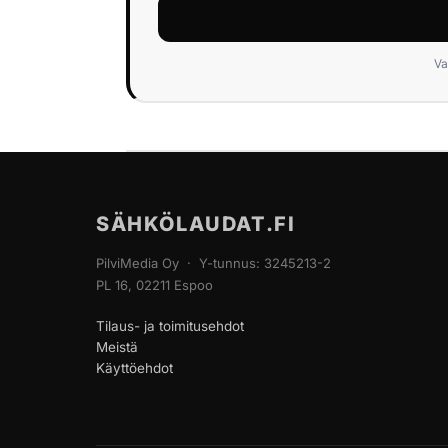
Va
SÄHKÖLAUDAT.FI
PilviMedia Oy · Y-tunnus: 3245213-2
PL 16, 02211 Espoo
Tilaus- ja toimitusehdot
Meistä
Käyttöehdot