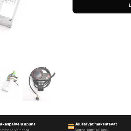
iakaspalvelu apuna
Joustavat maksutavat
amme tarvittaessa
Klarna, kortti tai lasku