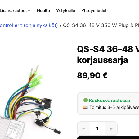
Lisävarusteet
Huolto
Yrityksille
Yhteystiedot
ontrollerit (ohjainyksiköt)
/ QS-S4 36–48 V 350 W Plug & Pla
QS-S4 36–48 V
korjaussarja
89,90
€
Keskusvarastossa
Toimitus 3–5 arkipäiväs
−
+