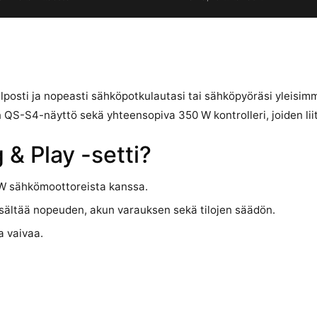
lposti ja nopeasti sähköpotkulautasi tai sähköpyöräsi yleisimmä
n QS-S4-näyttö sekä yhteensopiva 350 W kontrolleri, joiden lii
 & Play -setti?
 sähkömoottoreista kanssa.
isältää nopeuden, akun varauksen sekä tilojen säädön.
a vaivaa.