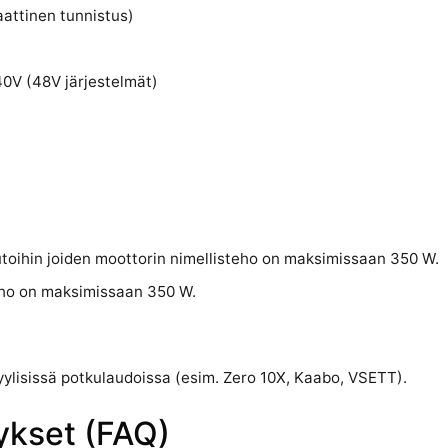
attinen tunnistus)
40V (48V järjestelmät)
autoihin joiden moottorin nimellisteho on maksimissaan 350 W.
teho on maksimissaan 350 W.
ylisissä potkulaudoissa (esim. Zero 10X, Kaabo, VSETT).
ykset (FAQ)