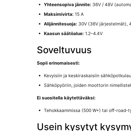
Yhteensopiva jännite:
36V / 48V (automa
Maksimivirta:
15 A
Alijännitesuoja:
30V (36V järjestelmät), 
Kaasun säätöalue:
1.2–4.4V
Soveltuvuus
Sopii erinomaisesti:
Kevyisiin ja keskiraskaisiin sähköpotkul
Sähköpyöriin, joiden moottorin nimellis
Ei suositella käytettäväksi:
Tehokkaammissa (500 W+) tai off-road-ty
Usein kysytyt kysym