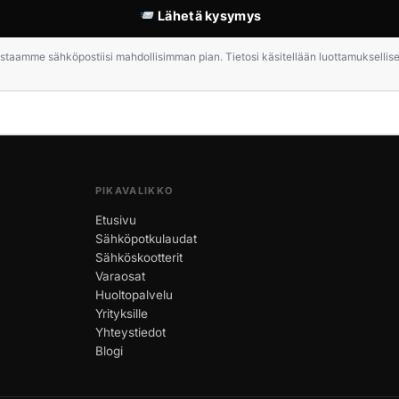
Lähetä kysymys
staamme sähköpostiisi mahdollisimman pian. Tietosi käsitellään luottamuksellises
PIKAVALIKKO
Etusivu
Sähköpotkulaudat
Sähköskootterit
Varaosat
Huoltopalvelu
Yrityksille
Yhteystiedot
Blogi