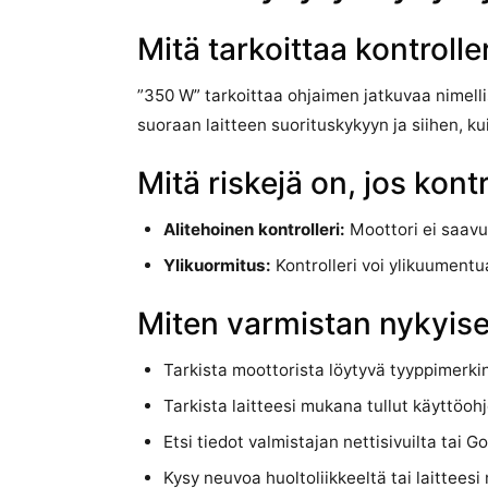
Mitä tarkoittaa kontroll
”350 W” tarkoittaa ohjaimen jatkuvaa nimellist
suoraan laitteen suorituskykyyn ja siihen, kui
Mitä riskejä on, jos kont
Alitehoinen kontrolleri:
Moottori ei saavut
Ylikuormitus:
Kontrolleri voi ylikuumentua
Miten varmistan nykyise
Tarkista moottorista löytyvä tyyppimerkin
Tarkista laitteesi mukana tullut käyttöohj
Etsi tiedot valmistajan nettisivuilta tai G
Kysy neuvoa huoltoliikkeeltä tai laitteesi 