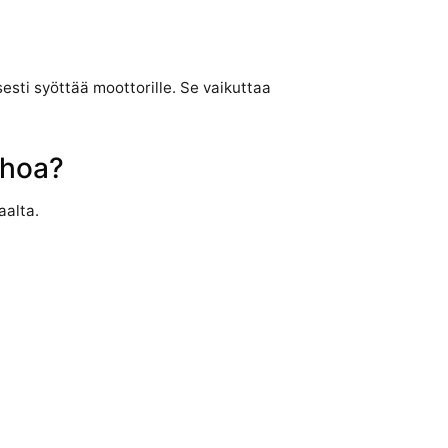
sesti syöttää moottorille. Se vaikuttaa
ehoa?
aalta.