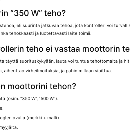
erin ”350 W” teho?
ehoa, eli suurinta jatkuvaa tehoa, jota kontrolleri voi turvalli
nka tehokkaasti ja luotettavasti laite toimii.
rollerin teho ei vastaa moottorin t
a täyttä suorituskykyään, lauta voi tuntua tehottomalta ja hit
, aiheuttaa virheilmoituksia, ja pahimmillaan vioittua.
n moottorini tehon?
tä (esim. ”350 W”, ”500 W”).
e.
ooglen avulla (merkki + malli).
myyjältä.