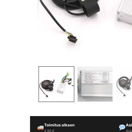
Yrityksille
Yhteystiedot
Varaa huolto
Toimitus alkaen
As
5,90 €
Aut