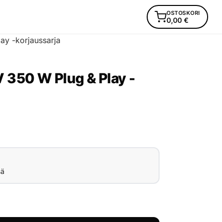
OSTOSKORI
0,00
€
y -korjaussarja
 350 W Plug & Play -
sä