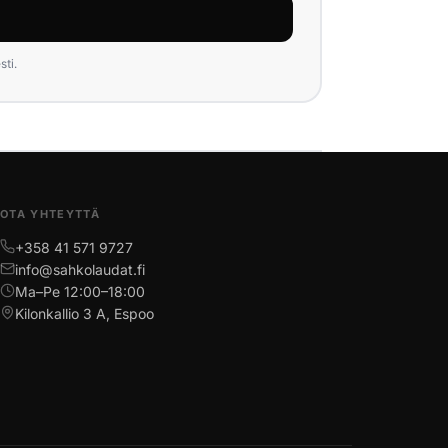
ti.
OTA YHTEYTTÄ
+358 41 571 9727
info@sahkolaudat.fi
Ma–Pe 12:00–18:00
Kilonkallio 3 A, Espoo