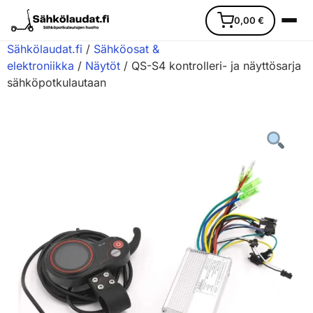
0,00
€
Sähkölaudat.fi
/
Sähköosat &
elektroniikka
/
Näytöt
/ QS-S4 kontrolleri- ja näyttösarja
sähköpotkulautaan
Etusivu
Ajoneuvot
Varaosat
Lisävarusteet
Huoltopalvelu