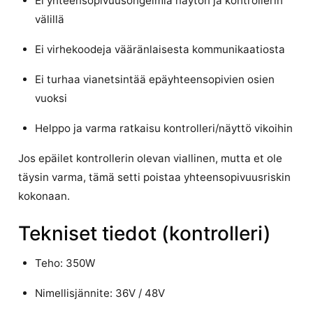
Ei yhteensopivuusongelmia näytön ja kontrollerin
välillä
Ei virhekoodeja vääränlaisesta kommunikaatiosta
Ei turhaa vianetsintää epäyhteensopivien osien
vuoksi
Helppo ja varma ratkaisu kontrolleri/näyttö vikoihin
Jos epäilet kontrollerin olevan viallinen, mutta et ole
täysin varma, tämä setti poistaa yhteensopivuusriskin
kokonaan.
Tekniset tiedot (kontrolleri)
Teho: 350W
Nimellisjännite: 36V / 48V