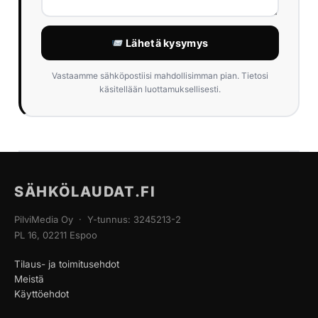
Lähetä kysymys
Vastaamme sähköpostiisi mahdollisimman pian. Tietosi
käsitellään luottamuksellisesti.
SÄHKÖLAUDAT.FI
PilviMedia Oy · Y-tunnus: 3245213-2
PL 16, 02211 Espoo
Tilaus- ja toimitusehdot
Meistä
Käyttöehdot