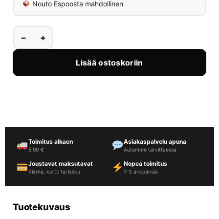
Nouto Espoosta mahdollinen
−
+
Lisää ostoskoriin
Toimitus alkaen
Asiakaspalvelu apuna
5,90 €
Autamme tarvittaessa
Joustavat maksutavat
Nopea toimitus
Klarna, kortti tai lasku
1–3 arkipäivää
Tuotekuvaus