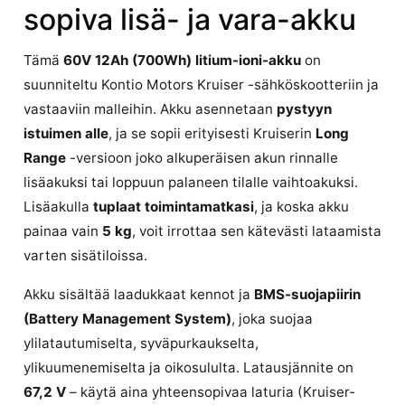
sopiva lisä- ja vara-akku
Tämä
60V 12Ah (700Wh) litium-ioni-akku
on
suunniteltu Kontio Motors Kruiser -sähköskootteriin ja
vastaaviin malleihin. Akku asennetaan
pystyyn
istuimen alle
, ja se sopii erityisesti Kruiserin
Long
Range
-versioon joko alkuperäisen akun rinnalle
lisäakuksi tai loppuun palaneen tilalle vaihtoakuksi.
Lisäakulla
tuplaat toimintamatkasi
, ja koska akku
painaa vain
5 kg
, voit irrottaa sen kätevästi lataamista
varten sisätiloissa.
Akku sisältää laadukkaat kennot ja
BMS-suojapiirin
(Battery Management System)
, joka suojaa
ylilatautumiselta, syväpurkaukselta,
ylikuumenemiselta ja oikosululta. Latausjännite on
67,2 V
– käytä aina yhteensopivaa laturia (Kruiser-