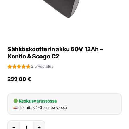
Yrityksille
Yhteystiedot
Varaa huolto
Sähköskootterin akku 60V 12Ah –
Kontio & Scogo C2
2 arvostelua
Arvio
2
5.00
5:stä
299,00
€
perustuen
asiakkaan
arvotukseen.
Keskusvarastossa
Toimitus 1–3 arkipäivässä
−
+