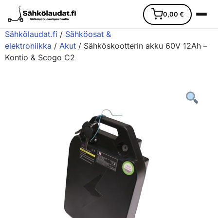
0,00
€
Sähkölaudat.fi
/
Sähköosat &
elektroniikka
/
Akut
/ Sähköskootterin akku 60V 12Ah –
Kontio & Scogo C2
Etusivu
Ajoneuvot
Varaosat
Lisävarusteet
Huoltopalvelu