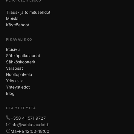
PL 16, 02211 Espoo
Tilaus- ja toimitusehdot
Meistä
Käyttöehdot
PIKAVALIKKO
Etusivu
Sähköpotkulaudat
Sähköskootterit
Varaosat
Huoltopalvelu
Yrityksille
Yhteystiedot
Blogi
OTA YHTEYTTÄ
+358 41 571 9727
info@sahkolaudat.fi
Ma–Pe 12:00–18:00