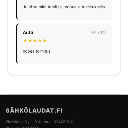
Juuri se mitä tarvitsin, nopealla toimituksella.
Antti
15.6.2026
★★★★★
nopea toimitus
SÄHKÖLAUDAT.FI
PilviMedia Oy · Y-tunnus: 3245213-2