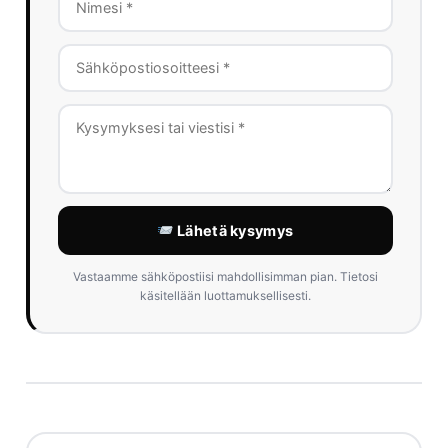
Lähetä kysymys
Vastaamme sähköpostiisi mahdollisimman pian. Tietosi
käsitellään luottamuksellisesti.