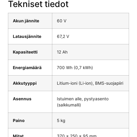
Tekniset tiedot
Akun jännite
60 V
Latausjännite
67,2 V
Kapasiteetti
12 Ah
Energiamäärä
700 Wh (0,7 kWh)
Akkutyyppi
Litium-ioni (Li-ion), BMS-suojapiiri
Asennus
Istuimen alle, pystyasento
(salkkumalli)
Paino
5 kg
Mitat
370 × 250 × 95 mm