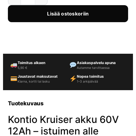
Lisää ostoskoriin
Toimitus alkaen
Asiakaspalvelu apuna
5,90 €
Autamme tarvittaessa
Joustavat maksutavat
Nopea toimitus
Klarna, kortti tai lasku
1–3 arkipäivää
Tuotekuvaus
Kontio Kruiser akku 60V
12Ah – istuimen alle