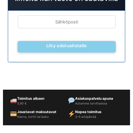
Toimitus alkaen
Asiakaspalvelu apuna
5,90 €
Autamme tarvittaessa
Joustavat maksutavat
Nopea toimitus
Klarna, kortti tai lasku
3–5 arkipäivää