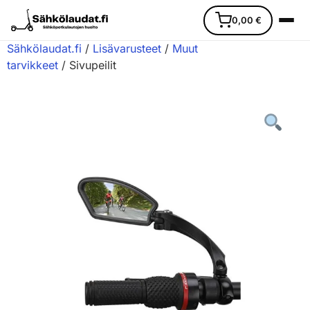
0,00
€
Sähkölaudat.fi
/
Lisävarusteet
/
Muut
tarvikkeet
/ Sivupeilit
Etusivu
Ajoneuvot
Varaosat
Lisävarusteet
Huoltopalvelu