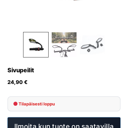
Yrityksille
Yhteystiedot
Varaa huolto
Sivupeilit
24,90
€
Tilapäisesti loppu
Ilmoita kun tuote on saatavilla