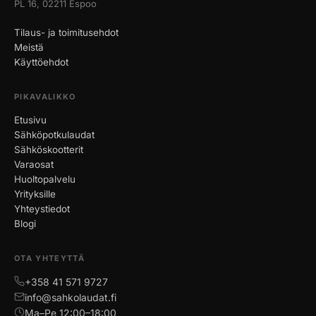
PL 16, 02211 Espoo
Tilaus- ja toimitusehdot
Meistä
Käyttöehdot
PIKAVALIKKO
Etusivu
Sähköpotkulaudat
Sähköskootterit
Varaosat
Huoltopalvelu
Yrityksille
Yhteystiedot
Blogi
OTA YHTEYTTÄ
+358 41 571 9727
info@sahkolaudat.fi
Ma–Pe 12:00–18:00