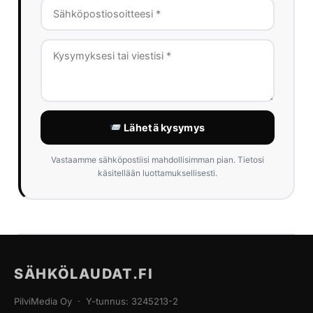
Lähetä kysymys
Vastaamme sähköpostiisi mahdollisimman pian. Tietosi
käsitellään luottamuksellisesti.
SÄHKÖLAUDAT.FI
PilviMedia Oy · Y-tunnus: 3245213-2