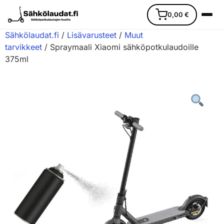
0,00
€
Sähkölaudat.fi
/
Lisävarusteet
/
Muut
tarvikkeet
/ Spraymaali Xiaomi sähköpotkulaudoille
375ml
Etusivu
Ajoneuvot
Varaosat
Lisävarusteet
Huoltopalvelu