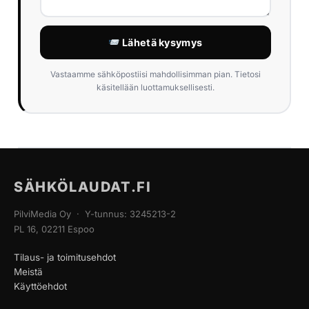
Lähetä kysymys
Vastaamme sähköpostiisi mahdollisimman pian. Tietosi
käsitellään luottamuksellisesti.
SÄHKÖLAUDAT.FI
PilviMedia Oy · Y-tunnus: 3245213-2
PL 16, 02211 Espoo
Tilaus- ja toimitusehdot
Meistä
Käyttöehdot