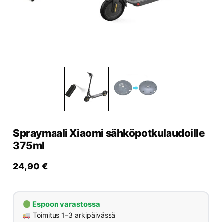
Yrityksille
Yhteystiedot
Varaa huolto
Spraymaali Xiaomi sähköpotkulaudoille
375ml
24,90
€
Espoon varastossa
Toimitus 1–3 arkipäivässä