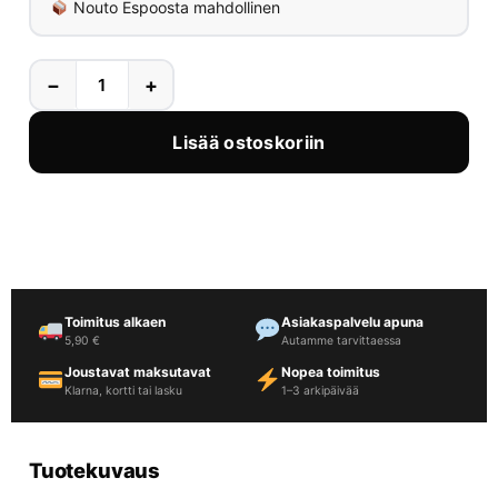
Nouto Espoosta mahdollinen
−
+
Lisää ostoskoriin
Toimitus alkaen
Asiakaspalvelu apuna
5,90 €
Autamme tarvittaessa
Joustavat maksutavat
Nopea toimitus
Klarna, kortti tai lasku
1–3 arkipäivää
Tuotekuvaus