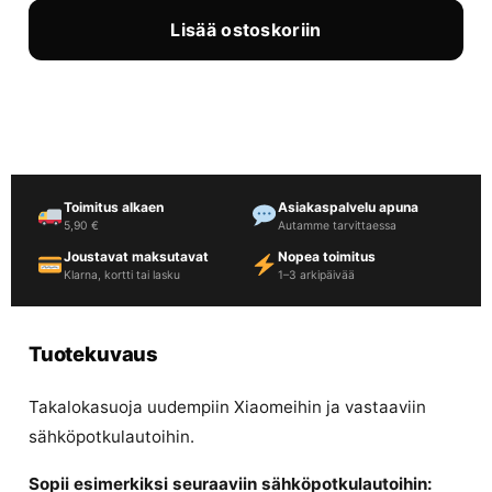
Lisää ostoskoriin
Toimitus alkaen
Asiakaspalvelu apuna
5,90 €
Autamme tarvittaessa
Joustavat maksutavat
Nopea toimitus
Klarna, kortti tai lasku
1–3 arkipäivää
Tuotekuvaus
Takalokasuoja uudempiin Xiaomeihin ja vastaaviin
sähköpotkulautoihin.
Sopii esimerkiksi seuraaviin sähköpotkulautoihin: