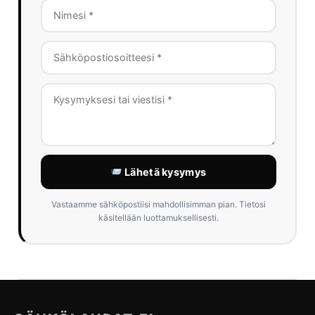
Lähetä kysymys
Vastaamme sähköpostiisi mahdollisimman pian. Tietosi
käsitellään luottamuksellisesti.