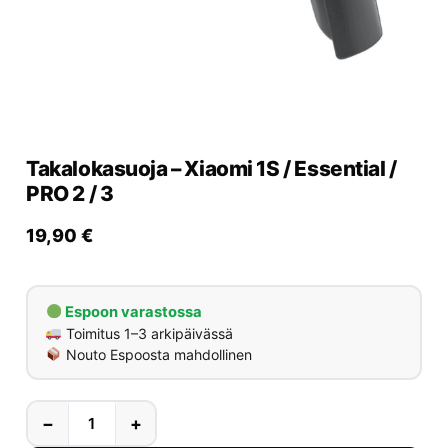
Yrityksille
Yhteystiedot
Varaa huolto
Takalokasuoja – Xiaomi 1S / Essential /
PRO 2 / 3
19,90
€
Espoon varastossa
Toimitus 1–3 arkipäivässä
Nouto Espoosta mahdollinen
−
+