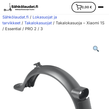
0,00
€
Sähkölaudat.fi
/
Lokasuojat ja
tarvikkeet
/
Takalokasuojat
/ Takalokasuoja – Xiaomi 1S
/ Essential / PRO 2 / 3
Etusivu
Ajoneuvot
Varaosat
Lisävarusteet
Huoltopalvelu