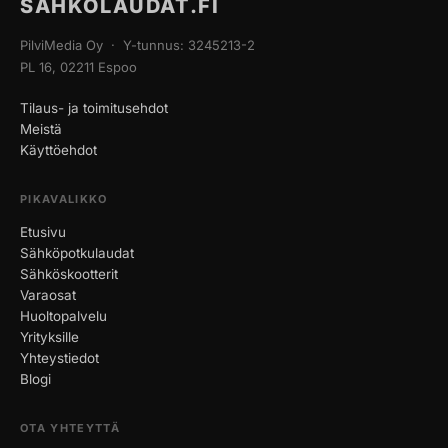
SÄHKÖLAUDAT.FI
PilviMedia Oy · Y-tunnus: 3245213-2
PL 16, 02211 Espoo
Tilaus- ja toimitusehdot
Meistä
Käyttöehdot
PIKAVALIKKO
Etusivu
Sähköpotkulaudat
Sähköskootterit
Varaosat
Huoltopalvelu
Yrityksille
Yhteystiedot
Blogi
OTA YHTEYTTÄ