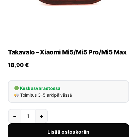
Yrityksille
Yhteystiedot
Varaa huolto
Takavalo – Xiaomi Mi5/Mi5 Pro/Mi5 Max
18,90
€
Keskusvarastossa
Toimitus 3–5 arkipäivässä
−
+
Lisää ostoskoriin