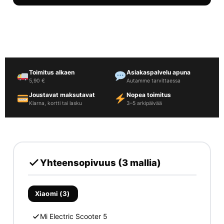
Toimitus alkaen
Asiakaspalvelu apuna
5,90 €
Autamme tarvittaessa
Joustavat maksutavat
Nopea toimitus
Klarna, kortti tai lasku
3–5 arkipäivää
Yhteensopivuus (3 mallia)
Xiaomi (3)
Mi Electric Scooter 5