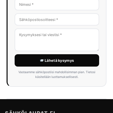
Lähetä kysymys
Vastaamme sähköpostiisi mahdollisimman pian. Tietosi
käsitellään luottamuksellisesti.