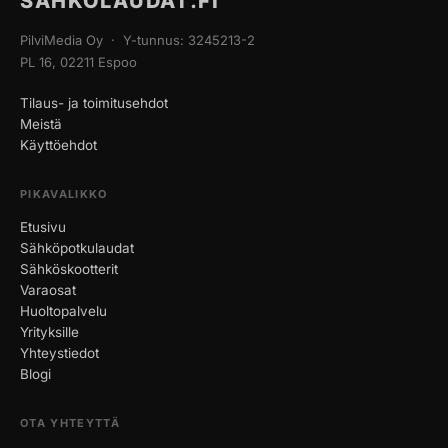
SÄHKÖLAUDAT.FI
PilviMedia Oy · Y-tunnus: 3245213-2
PL 16, 02211 Espoo
Tilaus- ja toimitusehdot
Meistä
Käyttöehdot
PIKAVALIKKO
Etusivu
Sähköpotkulaudat
Sähköskootterit
Varaosat
Huoltopalvelu
Yrityksille
Yhteystiedot
Blogi
OTA YHTEYTTÄ