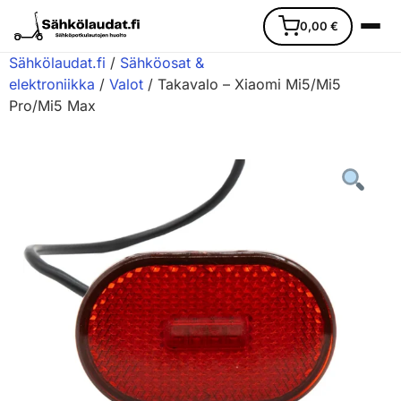
0,00
€
Sähkölaudat.fi
/
Sähköosat &
elektroniikka
/
Valot
/ Takavalo – Xiaomi Mi5/Mi5
Pro/Mi5 Max
Etusivu
Ajoneuvot
Varaosat
Lisävarusteet
Huoltopalvelu