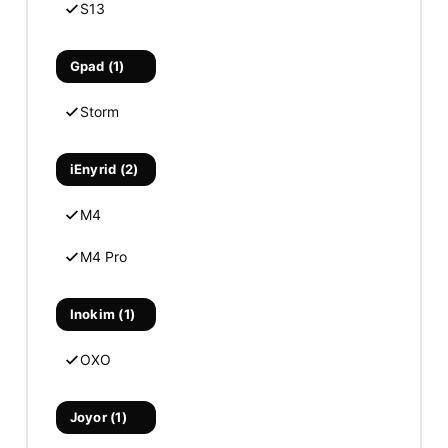
S13
Gpad (1)
Storm
iEnyrid (2)
M4
M4 Pro
Inokim (1)
OXO
Joyor (1)