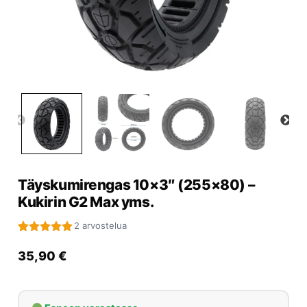
Yrityksille
Yhteystiedot
Varaa huolto
Täyskumirengas 10×3″ (255×80) –
Kukirin G2 Max yms.
2 arvostelua
Arvio
2
5.00
5:stä
35,90
€
perustuen
asiakkaan
arvotukseen.