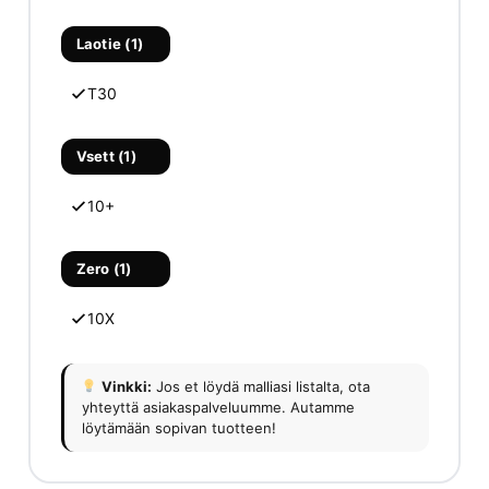
Laotie (1)
T30
Vsett (1)
10+
Zero (1)
10X
Vinkki:
Jos et löydä malliasi listalta, ota
yhteyttä asiakaspalveluumme. Autamme
löytämään sopivan tuotteen!