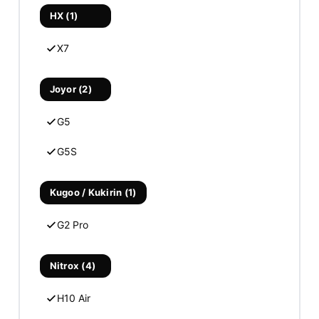
HX (1)
X7
Joyor (2)
G5
G5S
Kugoo / Kukirin (1)
G2 Pro
Nitrox (4)
H10 Air