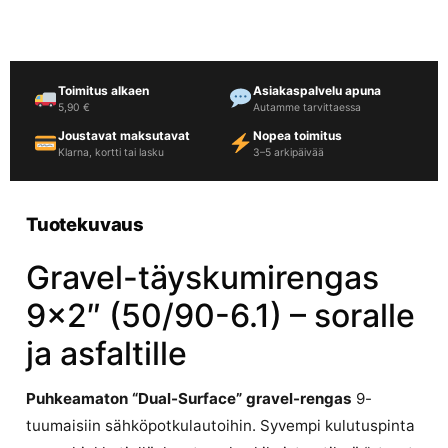
Toimitus alkaen
Asiakaspalvelu apuna
5,90 €
Autamme tarvittaessa
Joustavat maksutavat
Nopea toimitus
Klarna, kortti tai lasku
3–5 arkipäivää
Tuotekuvaus
Gravel-täyskumirengas
9×2″ (50/90-6.1) – soralle
ja asfaltille
Puhkeamaton “Dual-Surface” gravel-rengas
9-
tuumaisiin sähköpotkulautoihin. Syvempi kulutuspinta