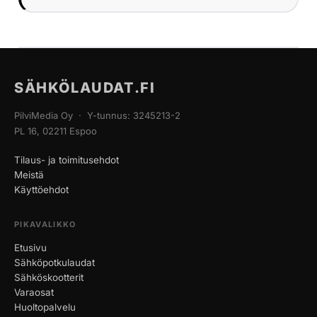
SÄHKÖLAUDAT.FI
PilviMedia Oy · Y-tunnus: 3245213-2
PL 16, 02211 Espoo
Tilaus- ja toimitusehdot
Meistä
Käyttöehdot
PIKAVALIKKO
Etusivu
Sähköpotkulaudat
Sähköskootterit
Varaosat
Huoltopalvelu