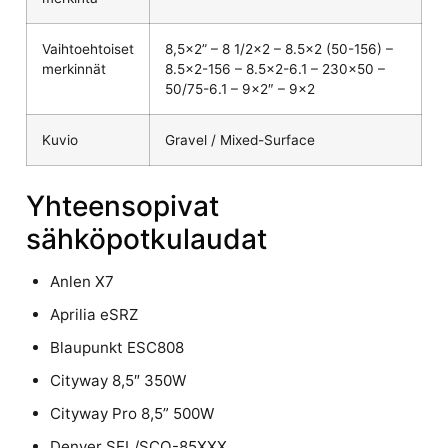
Vaihtoehtoiset
8,5×2” – 8 1/2×2 – 8.5×2 (50-156) –
merkinnät
8.5×2-156 – 8.5×2-6.1 – 230×50 –
50/75-6.1 – 9×2″ – 9×2
Kuvio
Gravel / Mixed-Surface
Yhteensopivat
sähköpotkulaudat
Anlen X7
Aprilia eSRZ
Blaupunkt ESC808
Cityway 8,5″ 350W
Cityway Pro 8,5” 500W
Denver SEL/SCO-85XXX