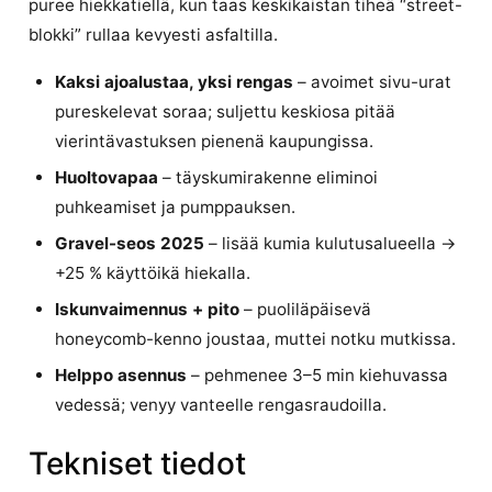
puree hiekkatiellä, kun taas keskikaistan tiheä “street-
blokki” rullaa kevyesti asfaltilla.
Kaksi ajo­alustaa, yksi rengas
– avoimet sivu-urat
pureskelevat soraa; suljettu keskiosa pitää
vierintävastuksen pienenä kaupungissa.
Huoltovapaa
– täyskumirakenne eliminoi
puhkeamiset ja pumppauksen.
Gravel-seos 2025
– lisää kumia kulutusalueella →
+25 % käyttöikä hiekalla.
Iskunvaimennus + pito
– puoliläpäisevä
honeycomb-kenno joustaa, muttei notku mutkissa.
Helppo asennus
– pehmenee 3–5 min kiehuvassa
vedessä; venyy vanteelle rengasraudoilla.
Tekniset tiedot