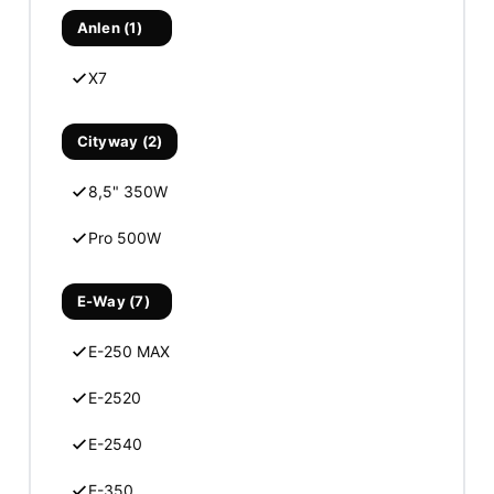
Anlen (1)
X7
Cityway (2)
8,5" 350W
Pro 500W
E-Way (7)
E-250 MAX
E-2520
E-2540
E-350