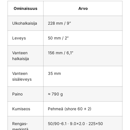
Ominaisuus
Arvo
Ulkohalkaisija
228 mm / 9″
Leveys
50 mm / 2″
Vanteen
156 mm / 6,1″
halkaisija
Vanteen
35 mm
sisäleveys
Paino
≈ 790 g
Kumiseos
Pehmeä (shore 60 ± 2)
Rengas­
50/90-6.1 ·
9.0×2.0
· 225×50
merkintä