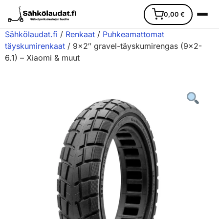
0,00
€
Sähkölaudat.fi
/
Renkaat
/
Puhkeamattomat
täyskumirenkaat
/ 9×2″ gravel-täyskumirengas (9×2-
6.1) – Xiaomi & muut
Etusivu
Ajoneuvot
Varaosat
Lisävarusteet
Huoltopalvelu