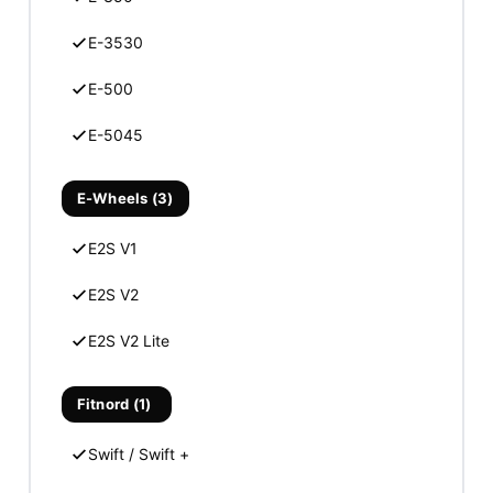
E-3530
E-500
E-5045
E-Wheels (3)
E2S V1
E2S V2
E2S V2 Lite
Fitnord (1)
Swift / Swift +