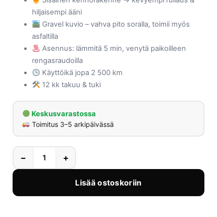
Sisäinen kennorakenne → kevyempi rullaus &
hiljaisempi ääni
Gravel kuvio – vahva pito soralla, toimii myös
asfaltilla
Asennus: lämmitä 5 min, venytä paikoilleen
rengasraudoilla
Käyttöikä jopa 2 500 km
12 kk takuu & tuki
Keskusvarastossa
Toimitus 3–5 arkipäivässä
−
+
Lisää ostoskoriin