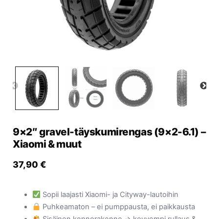
Yrityksille
Yhteystiedot
Varaa huolto
9×2″ gravel-täyskumirengas (9×2-6.1) –
Xiaomi & muut
37,90
€
Sopii laajasti Xiaomi- ja Cityway-lautoihin
Puhkeamaton – ei pumppausta, ei paikkausta