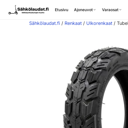
Etusivu
Ajoneuvot
Varaosat
Sähkölaudat.fi
/
Renkaat
/
Ulkorenkaat
/ Tube
Etusivu
Ajoneuvot
Varaosat
Lisävarusteet
Huoltopalvelu