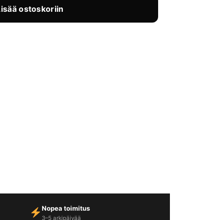
Lisää ostoskoriin
Nopea toimitus
3–5 arkipäivää