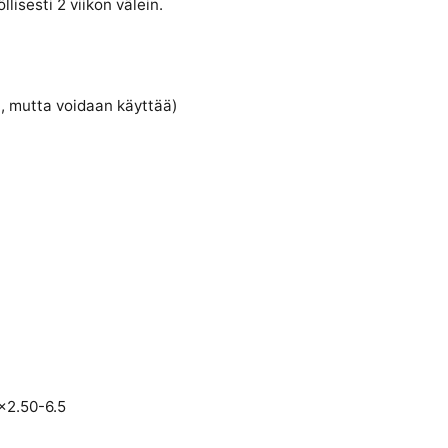
isesti 2 viikon välein.
a, mutta voidaan käyttää)
×2.50-6.5