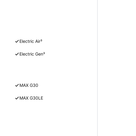
Electric Air³
Electric Gen³
MAX G30
MAX G30LE