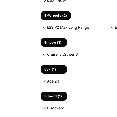
Max 450W
E-Wheels (2)
E2S V2 Max Long Range
E
Emove (1)
Cruiser / Cruiser S
Evx (1)
Ace 2.1
Fitnord (1)
Discovery