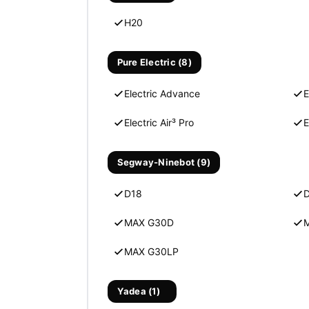
H20
Pure Electric (8)
Electric Advance
E
Electric Air³ Pro
E
Segway-Ninebot (9)
D18
MAX G30D
M
MAX G30LP
Yadea (1)