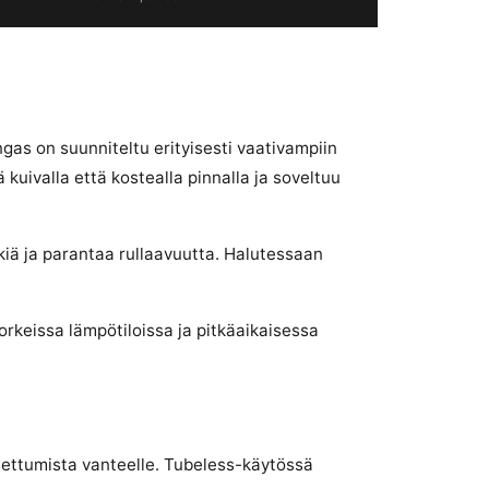
as on suunniteltu erityisesti vaativampiin
 kuivalla että kostealla pinnalla ja soveltuu
iä ja parantaa rullaavuutta. Halutessaan
rkeissa lämpötiloissa ja pitkäaikaisessa
settumista vanteelle. Tubeless-käytössä