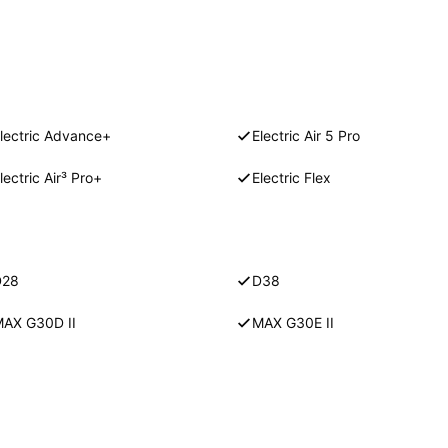
lectric Advance+
Electric Air 5 Pro
lectric Air³ Pro+
Electric Flex
D28
D38
AX G30D II
MAX G30E II