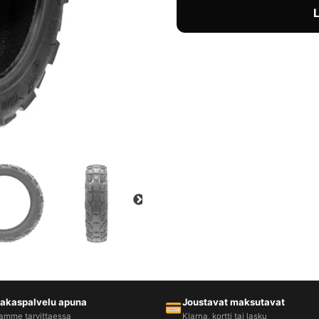
iakaspalvelu apuna
Joustavat maksutavat
amme tarvittaessa
Klarna, kortti tai lasku