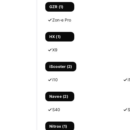
GZR (1)
Zon-e Pro
HX (1)
X9
iScooter (2)
i10
i
Navee (2)
S40
Nitrox (1)