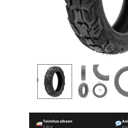
Yrityksille
Yhteystiedot
Varaa huolto
Toimitus alkaen
As
5,90 €
Aut