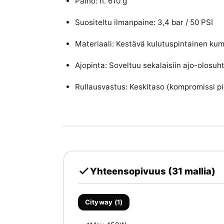
Paino: n. 610 g
Suositeltu ilmanpaine: 3,4 bar / 50 PSI
Materiaali: Kestävä kulutuspintainen ku
Ajopinta: Soveltuu sekalaisiin ajo-olosuht
Rullausvastus: Keskitaso (kompromissi pi
Yhteensopivuus (31 mallia)
Cityway (1)