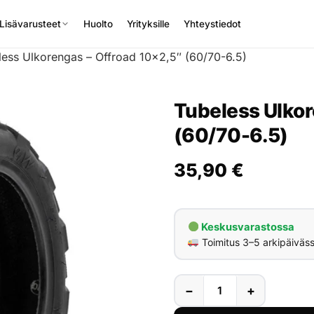
Lisävarusteet
Huolto
Yrityksille
Yhteystiedot
less Ulkorengas – Offroad 10×2,5″ (60/70-6.5)
Tubeless Ulkor
(60/70-6.5)
35,90
€
Keskusvarastossa
Toimitus 3–5 arkipäiväs
−
+