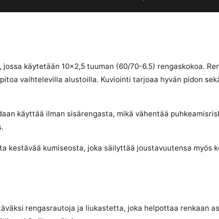
 jossa käytetään 10×2,5 tuuman (60/70-6.5) rengaskokoa. Reng
itoa vaihtelevilla alustoilla. Kuviointi tarjoaa hyvän pidon sekä
idaan käyttää ilman sisärengasta, mikä vähentää puhkeamisrisk
.
a kestävää kumiseosta, joka säilyttää joustavuutensa myös ko
väksi rengasrautoja ja liukastetta, joka helpottaa renkaan a