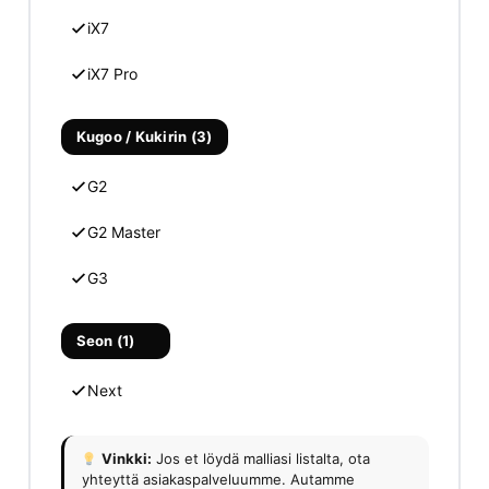
iX7
iX7 Pro
Kugoo / Kukirin (3)
G2
G2 Master
G3
Seon (1)
Next
Vinkki:
Jos et löydä malliasi listalta, ota
yhteyttä asiakaspalveluumme. Autamme