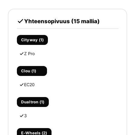
Yhteensopivuus (15 mallia)
Cityway (1)
Z Pro
Clou (1)
EC20
Dualtron (1)
3
E-Wheels (2)