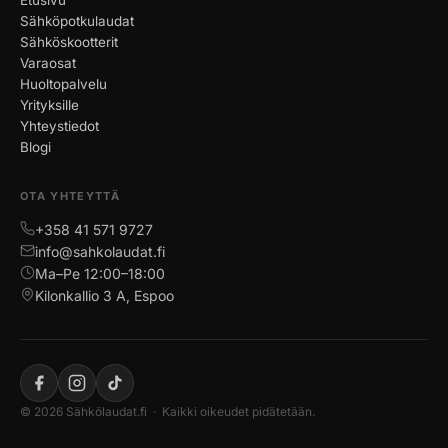
Sähköpotkulaudat
Sähköskootterit
Varaosat
Huoltopalvelu
Yrityksille
Yhteystiedot
Blogi
OTA YHTEYTTÄ
+358 41 571 9727
info@sahkolaudat.fi
Ma–Pe 12:00–18:00
Kilonkallio 3 A, Espoo
© 2026 Sähkölaudat.fi · Kaikki oikeudet pidätetään.