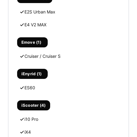
E2S Urban Max
E4 V2 MAX
Emove (1)
Cruiser / Cruiser S
iEnyrid (1)
ES60
iScooter (4)
i10 Pro
iX4