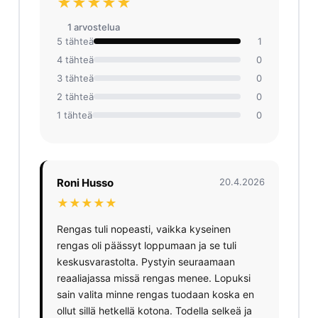
★★★★★
1 arvosteluа
5 tähteä
1
4 tähteä
0
3 tähteä
0
2 tähteä
0
1 tähteä
0
Roni Husso
20.4.2026
★★★★★
Rengas tuli nopeasti, vaikka kyseinen
rengas oli päässyt loppumaan ja se tuli
keskusvarastolta. Pystyin seuraamaan
reaaliajassa missä rengas menee. Lopuksi
sain valita minne rengas tuodaan koska en
ollut sillä hetkellä kotona. Todella selkeä ja