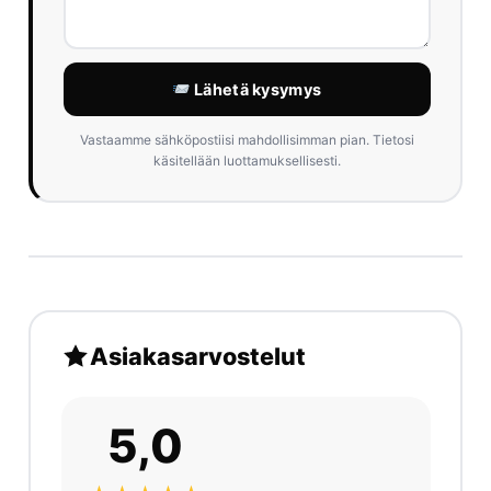
Lähetä kysymys
Vastaamme sähköpostiisi mahdollisimman pian. Tietosi
käsitellään luottamuksellisesti.
Asiakasarvostelut
5,0