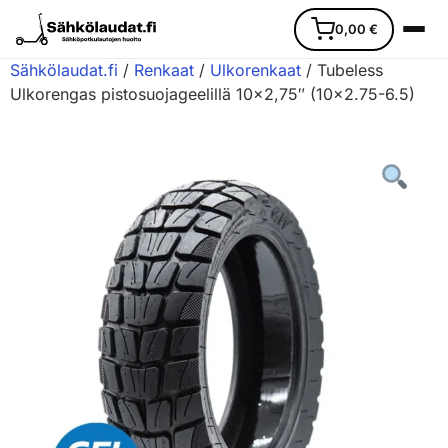
0,00
€
Sähkölaudat.fi
/
Renkaat
/
Ulkorenkaat
/ Tubeless
Ulkorengas pistosuojageelillä 10×2,75″ (10×2.75-6.5)
Etusivu
Ajoneuvot
Varaosat
Lisävarusteet
Huoltopalvelu