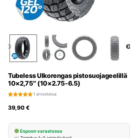
Yrityksille
Yhteystiedot
Varaa huolto
Tubeless Ulkorengas pistosuojageelillä
10×2,75″ (10×2.75-6.5)
1 arvostelua
Arvio
1
5.00
5:stä
39,90
€
perustuen
asiakkaan
arvotukseen.
Espoon varastossa
Toimitus 1–3 arkipäivässä