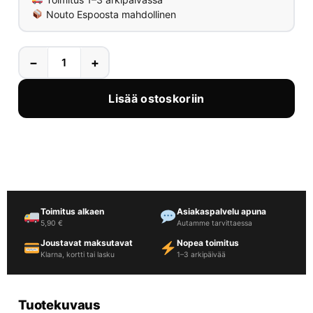
Nouto Espoosta mahdollinen
−
+
Lisää ostoskoriin
Toimitus alkaen
Asiakaspalvelu apuna
5,90 €
Autamme tarvittaessa
Joustavat maksutavat
Nopea toimitus
Klarna, kortti tai lasku
1–3 arkipäivää
Tuotekuvaus