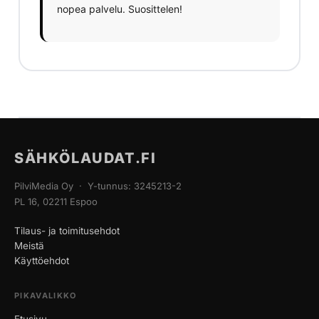
nopea palvelu. Suosittelen!
SÄHKÖLAUDAT.FI
PilviMedia Oy · Y-tunnus: 3245213-2
PL 16, 02211 Espoo
Tilaus- ja toimitusehdot
Meistä
Käyttöehdot
PIKAVALIKKO
Etusivu