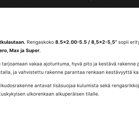
kulautaan.
Rengaskoko
8.5×2.00-5.5 / 8,5×2-5,5”
sopii erit
ero, Max ja Super
.
 tarjoamaan vakaa ajotuntuma, hyvä pito ja kestävä rakenne 
talla, ja vahvistettu rakenne parantaa renkaan kestävyyttä k
stikudosrakenne antavat lisäsuojaa kulumista sekä rengasrikko
uskykyisen ulkorenkaan alkuperäisen tilalle.