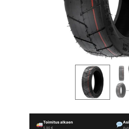
Yrityksille
Yhteystiedot
Varaa huolto
Toimitus alkaen
As
5,90 €
Aut