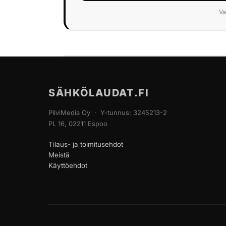
Va
SÄHKÖLAUDAT.FI
PilviMedia Oy · Y-tunnus: 3245213-2
PL 16, 02211 Espoo
Tilaus- ja toimitusehdot
Meistä
Käyttöehdot