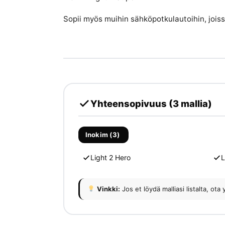
Sopii myös muihin sähköpotkulautoihin, joi
Yhteensopivuus (3 mallia)
Inokim (3)
Light 2 Hero
L
Vinkki:
Jos et löydä malliasi listalta, 