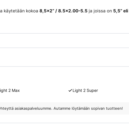
ssa käytetään kokoa
8,5×2” / 8.5×2.00-5.5
ja joissa on
5,5” el
ight 2 Max
Light 2 Super
ota yhteyttä asiakaspalveluumme. Autamme löytämään sopivan tuotteen!