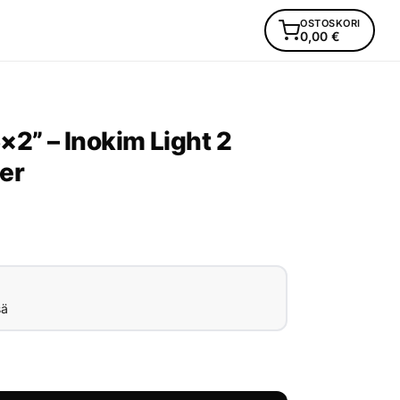
OSTOSKORI
0,00
€
×2” – Inokim Light 2
er
sä