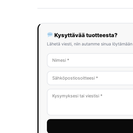
Kysyttävää tuotteesta?
Lähetä viesti, niin autamme sinua löytämään