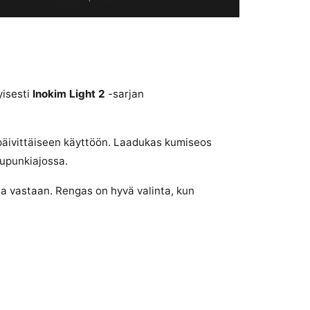
yisesti
Inokim Light 2
-sarjan
päivittäiseen käyttöön. Laadukas kumiseos
aupunkiajossa.
ja vastaan. Rengas on hyvä valinta, kun