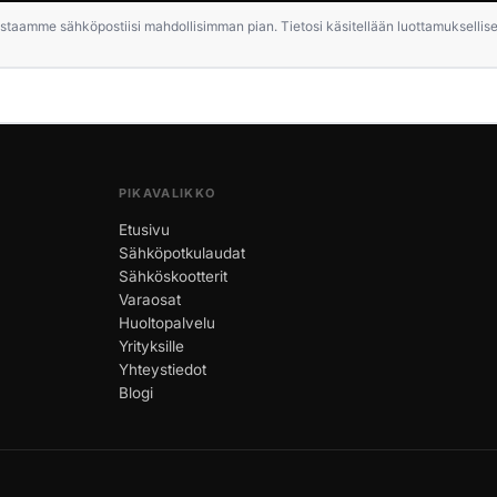
staamme sähköpostiisi mahdollisimman pian. Tietosi käsitellään luottamuksellises
PIKAVALIKKO
Etusivu
Sähköpotkulaudat
Sähköskootterit
Varaosat
Huoltopalvelu
Yrityksille
Yhteystiedot
Blogi