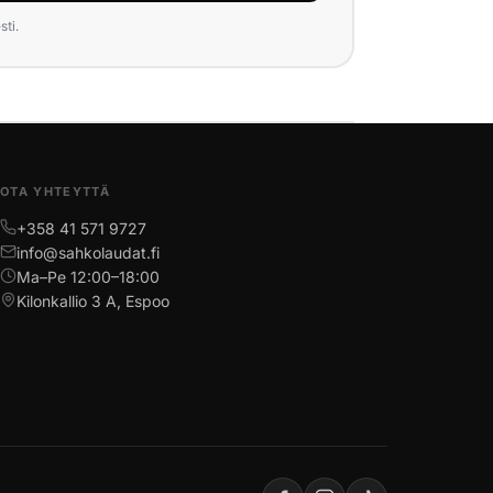
ti.
OTA YHTEYTTÄ
+358 41 571 9727
info@sahkolaudat.fi
Ma–Pe 12:00–18:00
Kilonkallio 3 A, Espoo