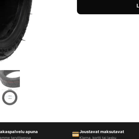
iakaspalvelu apuna
Joustavat maksutavat
amme tarvittaessa
Klarna, kortti tai lasku