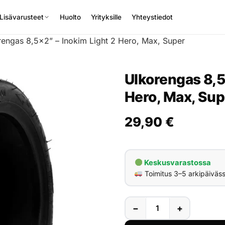
Lisävarusteet
Huolto
Yrityksille
Yhteystiedot
rengas 8,5×2” – Inokim Light 2 Hero, Max, Super
Ulkorengas 8,5
Hero, Max, Sup
29,90
€
Keskusvarastossa
Toimitus 3–5 arkipäiväs
−
+