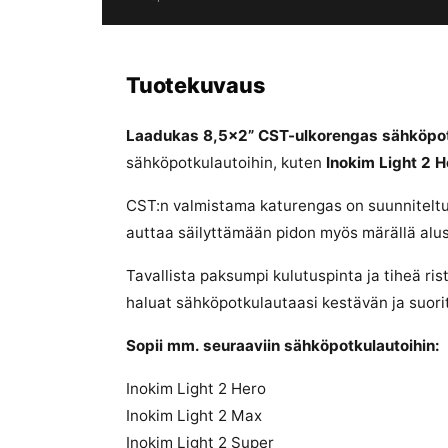
Tuotekuvaus
Laadukas 8,5×2” CST-ulkorengas sähköpot
sähköpotkulautoihin, kuten
Inokim Light 2 H
CST:n valmistama katurengas on suunniteltu
auttaa säilyttämään pidon myös märällä alus
Tavallista paksumpi kulutuspinta ja tiheä ri
haluat sähköpotkulautaasi kestävän ja suorit
Sopii mm. seuraaviin sähköpotkulautoihin:
Inokim Light 2 Hero
Inokim Light 2 Max
Inokim Light 2 Super