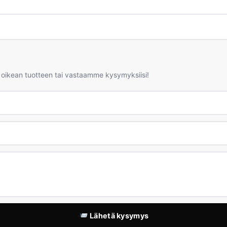
 oikean tuotteen tai vastaamme kysymyksiisi!
Lähetä kysymys