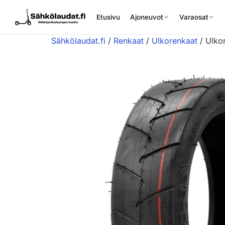
Etusivu
Ajoneuvot
Varaosat
Sähkölaudat.fi
/
Renkaat
/
Ulkorenkaat
/ Ulko
Etusivu
Ajoneuvot
Varaosat
Lisävarusteet
Huoltopalvelu