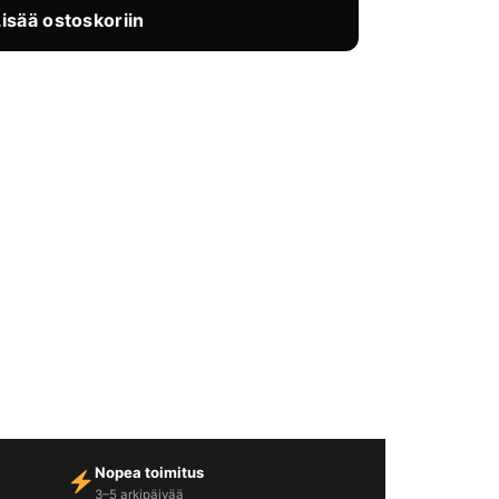
Lisää ostoskoriin
Nopea toimitus
3–5 arkipäivää