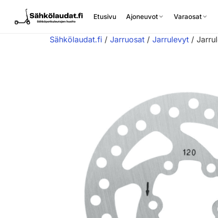
Etusivu
Ajoneuvot
Varaosat
Sähkölaudat.fi
/
Jarruosat
/
Jarrulevyt
/ Jarru
Etusivu
Ajoneuvot
Varaosat
Lisävarusteet
Huoltopalvelu