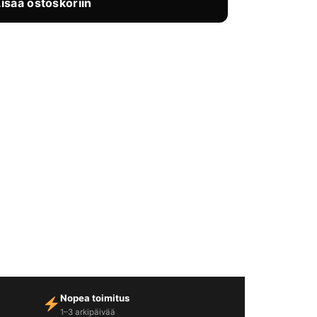
Lisää ostoskoriin
Nopea toimitus
1–3 arkipäivää