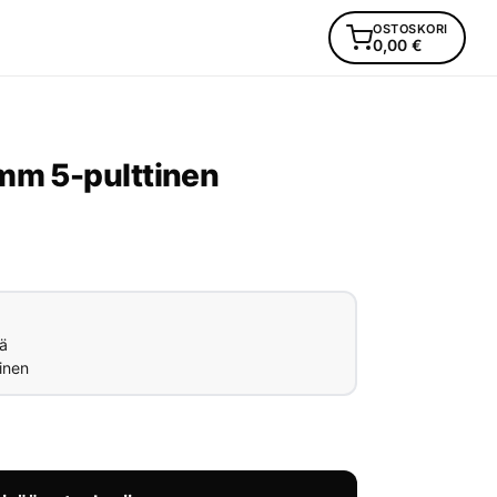
OSTOSKORI
0,00
€
mm 5-pulttinen
ä
inen