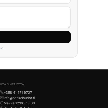
ti.
OTA YHTEYTTÄ
+358 41 571 9727
info@sahkolaudat.fi
Ma–Pe 12:00–18:00