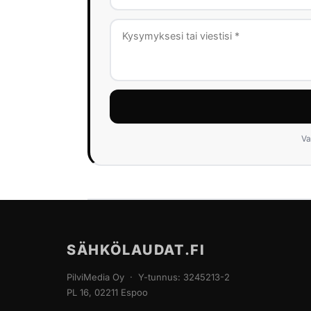
Va
SÄHKÖLAUDAT.FI
PilviMedia Oy · Y-tunnus: 3245213-2
PL 16, 02211 Espoo