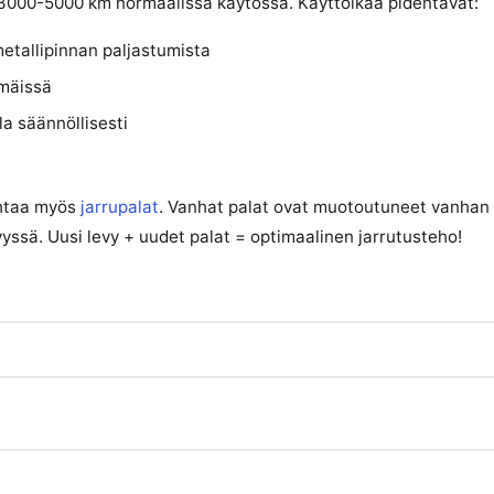
i 3000-5000 km normaalissa käytössä. Käyttöikää pidentävät:
etallipinnan paljastumista
amäissä
a säännöllisesti
ihtaa myös
jarrupalat
. Vanhat palat ovat muotoutuneet vanhan l
yssä. Uusi levy + uudet palat = optimaalinen jarrutusteho!