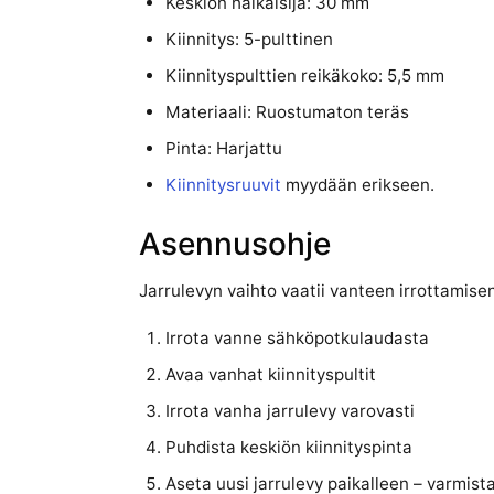
Keskiön halkaisija: 30 mm
Kiinnitys: 5-pulttinen
Kiinnityspulttien reikäkoko: 5,5 mm
Materiaali: Ruostumaton teräs
Pinta: Harjattu
Kiinnitysruuvit
myydään erikseen.
Asennusohje
Jarrulevyn vaihto vaatii vanteen irrottamis
Irrota vanne sähköpotkulaudasta
Avaa vanhat kiinnityspultit
Irrota vanha jarrulevy varovasti
Puhdista keskiön kiinnityspinta
Aseta uusi jarrulevy paikalleen – varmist