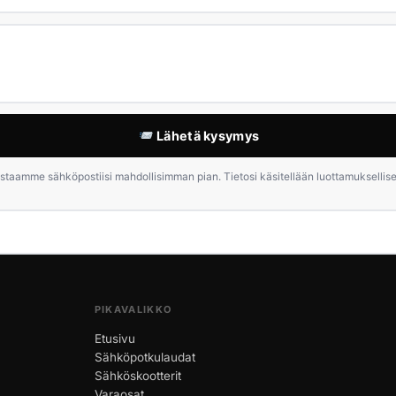
Lähetä kysymys
staamme sähköpostiisi mahdollisimman pian. Tietosi käsitellään luottamuksellises
PIKAVALIKKO
Etusivu
Sähköpotkulaudat
Sähköskootterit
Varaosat