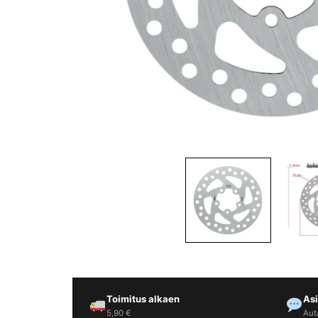
Yrityksille
Yhteystiedot
Varaa huolto
Toimitus alkaen
As
5,90 €
Aut