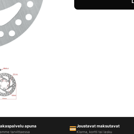
iakaspalvelu apuna
Joustavat maksutavat
amme tarvittaessa
Klarna, kortti tai lasku