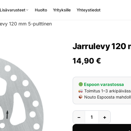
Lisävarusteet
Huolto
Yrityksille
Yhteystiedot
levy 120 mm 5-pulttinen
Jarrulevy 120 
14,90
€
Espoon varastossa
Toimitus 1–3 arkipäiväss
Nouto Espoosta mahdoll
−
+