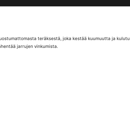
ruostumattomasta teräksestä, joka kestää kuumuutta ja kulutus
vähentää jarrujen vinkumista.