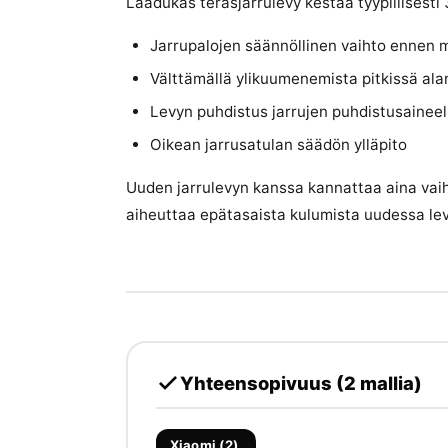
Laadukas teräsjarrulevy kestää tyypillisest
Jarrupalojen säännöllinen vaihto ennen m
Välttämällä ylikuumenemista pitkissä al
Levyn puhdistus jarrujen puhdistusaineell
Oikean jarrusatulan säädön ylläpito
Uuden jarrulevyn kanssa kannattaa aina va
aiheuttaa epätasaista kulumista uudessa lev
Yhteensopivuus (2 mallia)
Xiaomi (2)