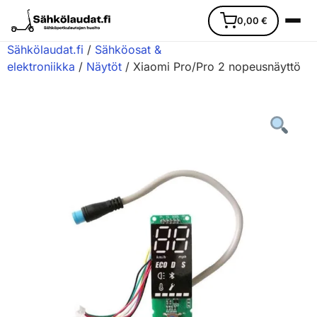
0,00
€
Sähkölaudat.fi
/
Sähköosat &
elektroniikka
/
Näytöt
/ Xiaomi Pro/Pro 2 nopeusnäyttö
Etusivu
Ajoneuvot
Varaosat
Lisävarusteet
Huoltopalvelu