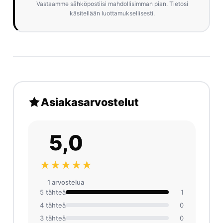
Vastaamme sähköpostiisi mahdollisimman pian. Tietosi
käsitellään luottamuksellisesti.
Asiakasarvostelut
5,0
★★★★★
1 arvosteluа
5 tähteä
1
4 tähteä
0
3 tähteä
0