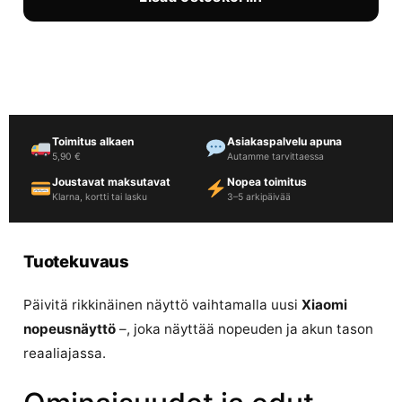
Toimitus alkaen
Asiakaspalvelu apuna
5,90 €
Autamme tarvittaessa
Joustavat maksutavat
Nopea toimitus
Klarna, kortti tai lasku
3–5 arkipäivää
Tuotekuvaus
Päivitä rikkinäinen näyttö vaihtamalla uusi
Xiaomi
nopeusnäyttö
–, joka näyttää nopeuden ja akun tason
reaaliajassa.