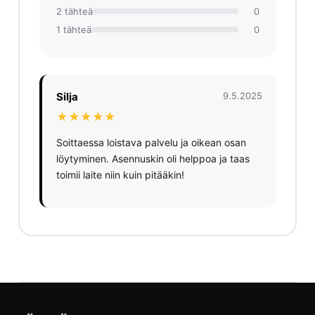
2 tähteä
0
1 tähteä
0
Silja
9.5.2025
★★★★★
Soittaessa loistava palvelu ja oikean osan
löytyminen. Asennuskin oli helppoa ja taas
toimii laite niin kuin pitääkin!