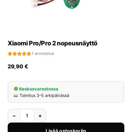
Yrityksille
Yhteystiedot
Varaa huolto
Xiaomi Pro/Pro 2 nopeusnäyttö
1 arvostelua
Arvio
1
5.00
5:stä
29,90
€
perustuen
asiakkaan
arvotukseen.
Keskusvarastossa
Toimitus 3–5 arkipäivässä
−
+
Lisää ostoskoriin