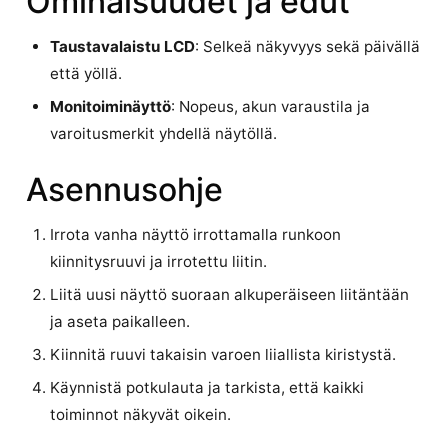
Ominaisuudet ja edut
Taustavalaistu LCD
: Selkeä näkyvyys sekä päivällä
että yöllä.
Monitoiminäyttö
: Nopeus, akun varaustila ja
varoitusmerkit yhdellä näytöllä.
Asennusohje
Irrota vanha näyttö irrottamalla runkoon
kiinnitysruuvi ja irrotettu liitin.
Liitä uusi näyttö suoraan alkuperäiseen liitäntään
ja aseta paikalleen.
Kiinnitä ruuvi takaisin varoen liiallista kiristystä.
Käynnistä potkulauta ja tarkista, että kaikki
toiminnot näkyvät oikein.