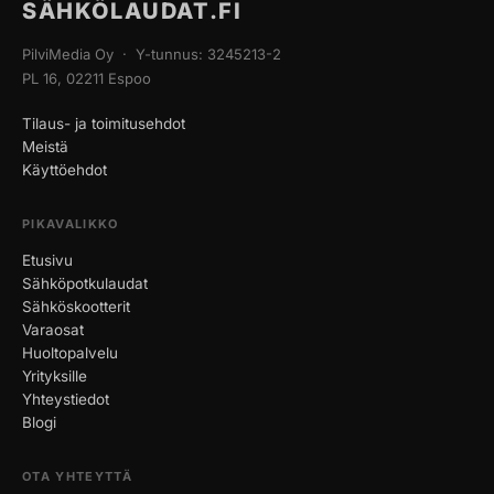
SÄHKÖLAUDAT.FI
PilviMedia Oy · Y-tunnus: 3245213-2
PL 16, 02211 Espoo
Tilaus- ja toimitusehdot
Meistä
Käyttöehdot
PIKAVALIKKO
Etusivu
Sähköpotkulaudat
Sähköskootterit
Varaosat
Huoltopalvelu
Yrityksille
Yhteystiedot
Blogi
OTA YHTEYTTÄ