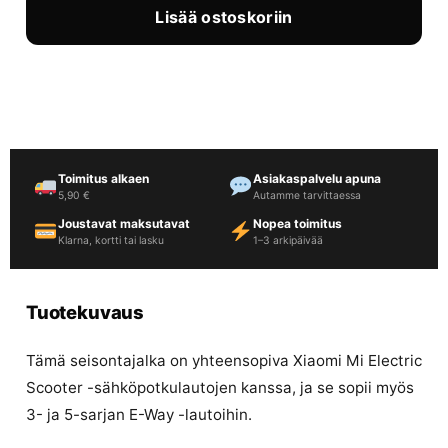
Lisää ostoskoriin
Toimitus alkaen
Asiakaspalvelu apuna
5,90 €
Autamme tarvittaessa
Joustavat maksutavat
Nopea toimitus
Klarna, kortti tai lasku
1–3 arkipäivää
Tuotekuvaus
Tämä seisontajalka on yhteensopiva Xiaomi Mi Electric
Scooter -sähköpotkulautojen kanssa, ja se sopii myös
3- ja 5-sarjan E-Way -lautoihin.