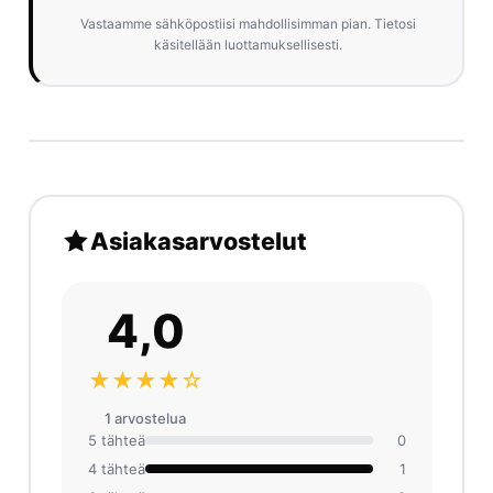
Vastaamme sähköpostiisi mahdollisimman pian. Tietosi
käsitellään luottamuksellisesti.
Asiakasarvostelut
4,0
★★★★☆
1 arvosteluа
5 tähteä
0
4 tähteä
1