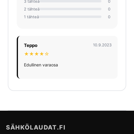
3 tähteä
0
2 tähteä
0
1 tähteä
0
Teppo
10.9.2023
★★★★☆
Edullinen varaosa
SÄHKÖLAUDAT.FI