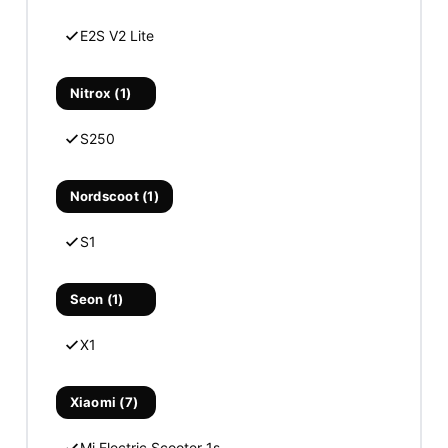
E2S V2 Lite
Nitrox (1)
S250
Nordscoot (1)
S1
Seon (1)
X1
Xiaomi (7)
Mi Electric Scooter 1s