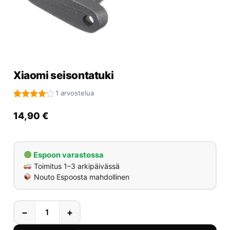
Yrityksille
Yhteystiedot
Varaa huolto
Xiaomi seisontatuki
1 arvostelua
Arvio
1
4.00
14,90
€
5:stä
perustuen
asiakkaan
arvotukseen.
Espoon varastossa
Toimitus 1–3 arkipäivässä
Nouto Espoosta mahdollinen
−
+