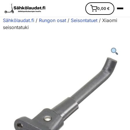
0,00
€
Sähkölaudat.fi
/
Rungon osat
/
Seisontatuet
/ Xiaomi
seisontatuki
Etusivu
Ajoneuvot
Varaosat
Lisävarusteet
Huoltopalvelu