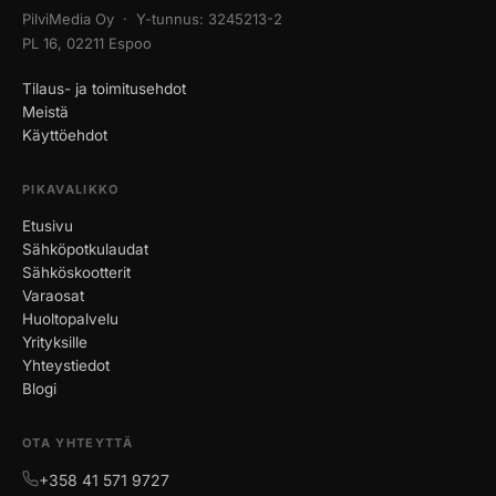
PilviMedia Oy · Y-tunnus: 3245213-2
PL 16, 02211 Espoo
Tilaus- ja toimitusehdot
Meistä
Käyttöehdot
PIKAVALIKKO
Etusivu
Sähköpotkulaudat
Sähköskootterit
Varaosat
Huoltopalvelu
Yrityksille
Yhteystiedot
Blogi
OTA YHTEYTTÄ
+358 41 571 9727