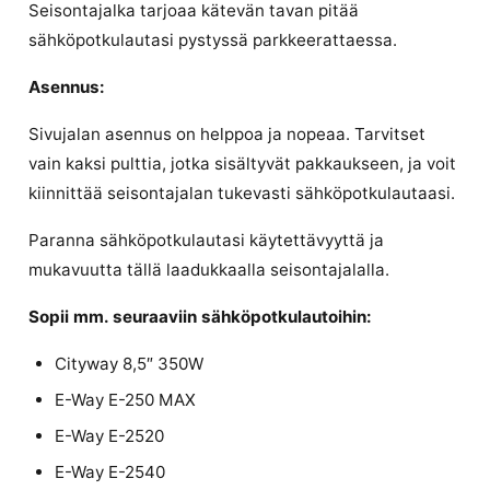
Seisontajalka tarjoaa kätevän tavan pitää
sähköpotkulautasi pystyssä parkkeerattaessa.
Asennus:
Sivujalan asennus on helppoa ja nopeaa. Tarvitset
vain kaksi pulttia, jotka sisältyvät pakkaukseen, ja voit
kiinnittää seisontajalan tukevasti sähköpotkulautaasi.
Paranna sähköpotkulautasi käytettävyyttä ja
mukavuutta tällä laadukkaalla seisontajalalla.
Sopii mm. seuraaviin sähköpotkulautoihin:
Cityway 8,5″ 350W
E-Way E-250 MAX
E-Way E-2520
E-Way E-2540