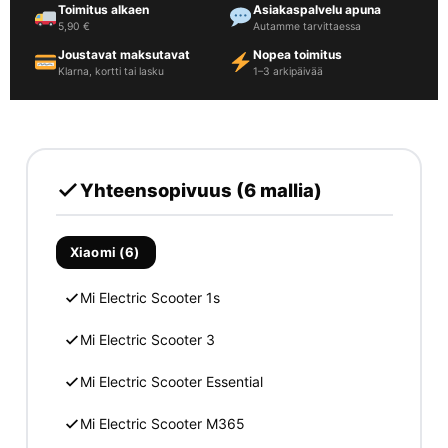
Toimitus alkaen
Asiakaspalvelu apuna
5,90 €
Autamme tarvittaessa
Joustavat maksutavat
Nopea toimitus
Klarna, kortti tai lasku
1–3 arkipäivää
Yhteensopivuus (6 mallia)
Xiaomi (6)
Mi Electric Scooter 1s
Mi Electric Scooter 3
Mi Electric Scooter Essential
Mi Electric Scooter M365