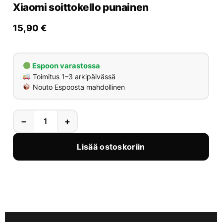
Xiaomi soittokello punainen
Yrityksille
15,90
€
Yhteystiedot
Espoon varastossa
Varaa huolto
Toimitus 1–3 arkipäivässä
Nouto Espoosta mahdollinen
−
+
Lisää ostoskoriin