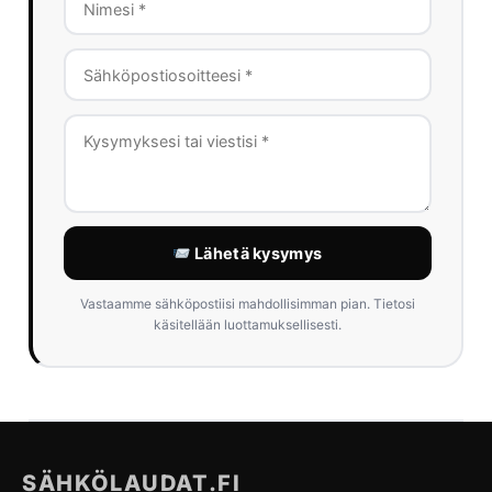
Lähetä kysymys
Vastaamme sähköpostiisi mahdollisimman pian. Tietosi
käsitellään luottamuksellisesti.
SÄHKÖLAUDAT.FI