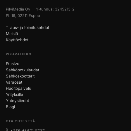
PilviMedia Oy · Y-tunnus: 3245213-2
PL 16, 02211 Espoo
Tilaus- ja toimitusehdot
Meistä
Käyttöehdot
PIKAVALIKKO
Etusivu
Sähköpotkulaudat
Sähköskootterit
Varaosat
Huoltopalvelu
Yrityksille
Yhteystiedot
Blogi
OTA YHTEYTTÄ
+358 41 571 9727