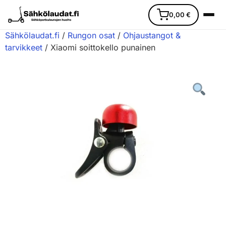
0,00
€
Sähkölaudat.fi
/
Rungon osat
/
Ohjaustangot &
tarvikkeet
/ Xiaomi soittokello punainen
Etusivu
Ajoneuvot
Varaosat
Lisävarusteet
Huoltopalvelu