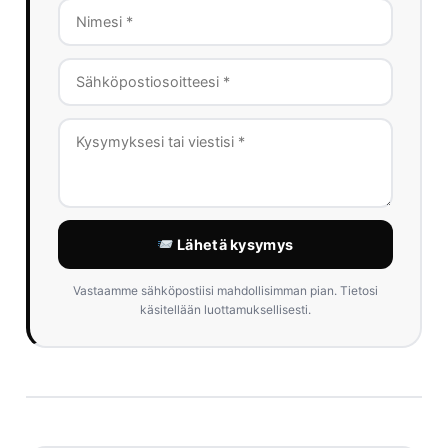
Lähetä kysymys
Vastaamme sähköpostiisi mahdollisimman pian. Tietosi
käsitellään luottamuksellisesti.