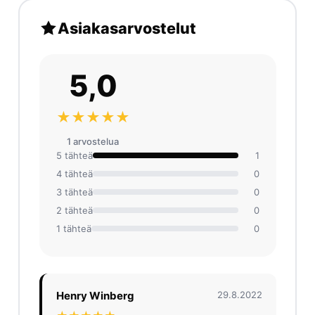
Asiakasarvostelut
5,0
★★★★★
1 arvosteluа
5 tähteä
1
4 tähteä
0
3 tähteä
0
2 tähteä
0
1 tähteä
0
Henry Winberg
29.8.2022