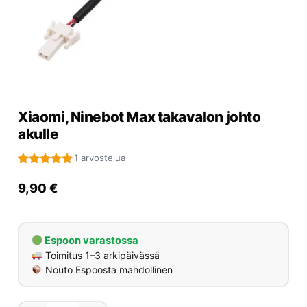
Yrityksille
Yhteystiedot
Varaa huolto
Xiaomi, Ninebot Max takavalon johto
akulle
1 arvostelua
Arvio
1
5.00
5:stä
9,90
€
perustuen
asiakkaan
arvotukseen.
Espoon varastossa
Toimitus 1–3 arkipäivässä
Nouto Espoosta mahdollinen