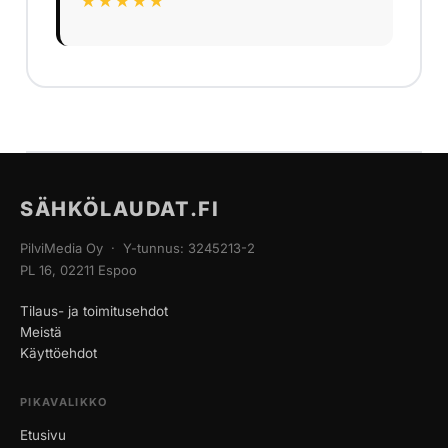
★★★★★
SÄHKÖLAUDAT.FI
PilviMedia Oy · Y-tunnus: 3245213-2
PL 16, 02211 Espoo
Tilaus- ja toimitusehdot
Meistä
Käyttöehdot
PIKAVALIKKO
Etusivu