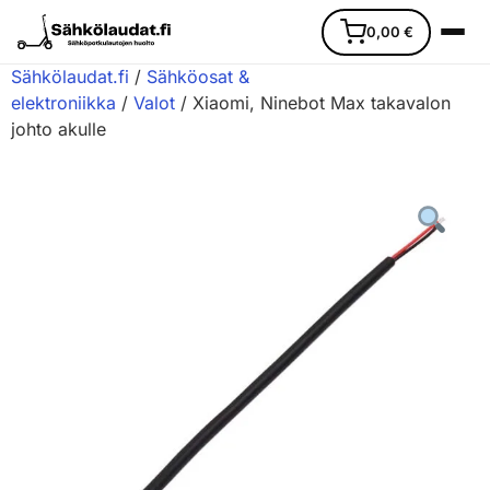
0,00
€
Sähkölaudat.fi
/
Sähköosat &
elektroniikka
/
Valot
/ Xiaomi, Ninebot Max takavalon
johto akulle
Etusivu
Ajoneuvot
Varaosat
Lisävarusteet
Huoltopalvelu