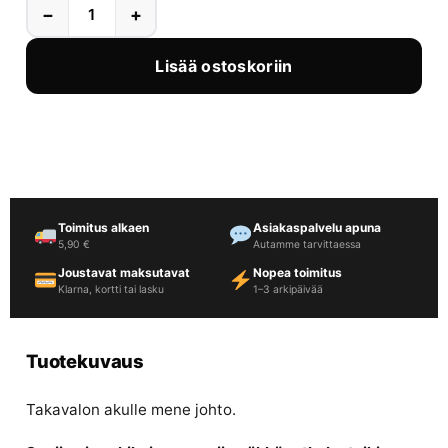
−
+
Lisää ostoskoriin
Toimitus alkaen
Asiakaspalvelu apuna
5,90 €
Autamme tarvittaessa
Joustavat maksutavat
Nopea toimitus
Klarna, kortti tai lasku
1–3 arkipäivää
Tuotekuvaus
Takavalon akulle mene johto.