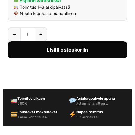
Espoon varastossa
Toimitus 1–3 arkipäivässä
Nouto Espoosta mahdollinen
−
+
Lisää ostoskoriin
Toimitus alkaen
Asiakaspalvelu apuna
5,90 €
Autamme tarvittaessa
Joustavat maksutavat
Nopea toimitus
Klarna, kortti tai lasku
1–3 arkipäivää