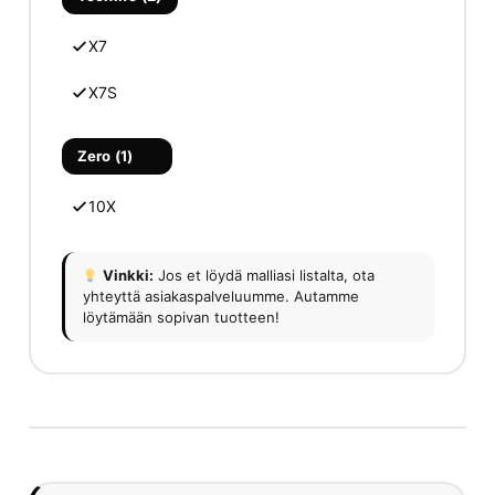
X7
X7S
Zero (1)
10X
Vinkki:
Jos et löydä malliasi listalta, ota
yhteyttä asiakaspalveluumme. Autamme
löytämään sopivan tuotteen!