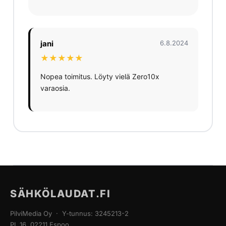
jani
6.8.2024
★★★★★
Nopea toimitus. Löyty vielä Zero10x
varaosia.
SÄHKÖLAUDAT.FI
PilviMedia Oy · Y-tunnus: 3245213-2
PL 16, 02211 Espoo