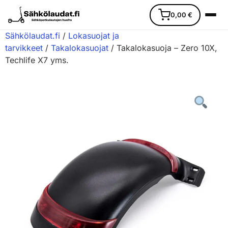
0,00
€
Sähkölaudat.fi
/
Lokasuojat ja
tarvikkeet
/
Takalokasuojat
/ Takalokasuoja – Zero 10X,
Techlife X7 yms.
Etusivu
Ajoneuvot
Varaosat
Lisävarusteet
Huoltopalvelu