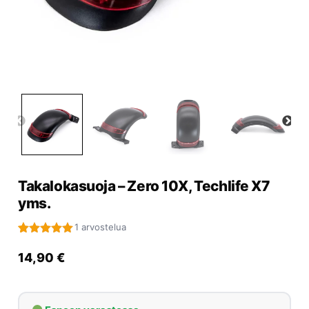
Yrityksille
Yhteystiedot
Varaa huolto
Takalokasuoja – Zero 10X, Techlife X7
yms.
1 arvostelua
Arvio
1
5.00
5:stä
14,90
€
perustuen
asiakkaan
arvotukseen.