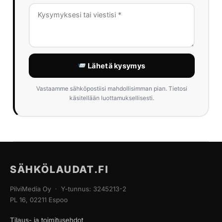
Lähetä kysymys
Vastaamme sähköpostiisi mahdollisimman pian. Tietosi
käsitellään luottamuksellisesti.
SÄHKÖLAUDAT.FI
PilviMedia Oy · Y-tunnus: 3245213-2
PL 16, 02211 Espoo
Tilaus- ja toimitusehdot