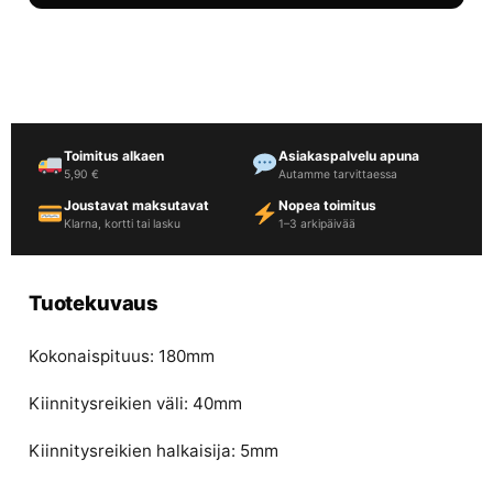
Toimitus alkaen
Asiakaspalvelu apuna
5,90 €
Autamme tarvittaessa
Joustavat maksutavat
Nopea toimitus
Klarna, kortti tai lasku
1–3 arkipäivää
Tuotekuvaus
Kokonaispituus: 180mm
Kiinnitysreikien väli: 40mm
Kiinnitysreikien halkaisija: 5mm