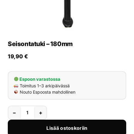
Yrityksille
Yhteystiedot
Varaa huolto
Seisontatuki – 180mm
19,90
€
Espoon varastossa
Toimitus 1–3 arkipäivässä
Nouto Espoosta mahdollinen
−
+
Lisää ostoskoriin