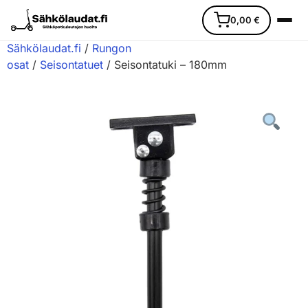
0,00
€
Sähkölaudat.fi
/
Rungon
osat
/
Seisontatuet
/ Seisontatuki – 180mm
Etusivu
Ajoneuvot
Varaosat
Lisävarusteet
Huoltopalvelu