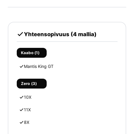
Yhteensopivuus (4 mallia)
Kaabo (1)
Mantis King GT
Zero (3)
10X
11X
8X