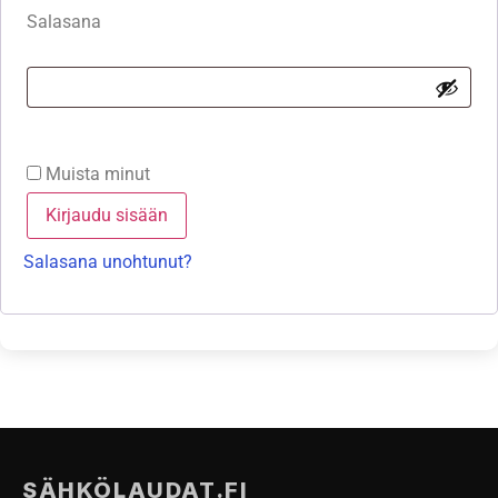
Yrityksille
Salasana
Yhteystiedot
Varaa huolto
Muista minut
Kirjaudu sisään
Salasana unohtunut?
SÄHKÖLAUDAT.FI