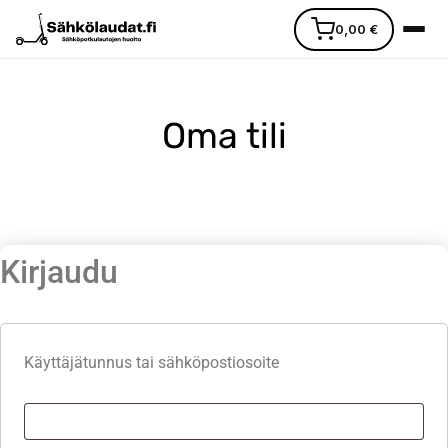
0,00
€
Oma tili
Etusivu
Kirjaudu
Ajoneuvot
Varaosat
Käyttäjätunnus tai sähköpostiosoite
Lisävarusteet
Huoltopalvelu