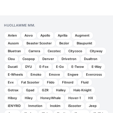
HUOLLAMME MM.
Anlen
Aovo
Apollo
Aprilia
Augment
Ausom
Beaster Scooter
Bezior
Blaupunkt
Bluetran
Carrera
Cecotec
Citycoco
Cityway
Clou
Coopop
Denver
Drivetron
Dualtron
Ducati
DYU
E‑Fox
E‑Go
E‑Twow
E‑Way
E‑Wheels
Emoko
Emove
Engwe
Evercross
Evx
Fat Scooter
Fiido
Fitnord
Fluid
Gotrax
Gpad
GZR
Halley
Halo Knight
Hiboy
Hiley
HoneyWhale
Hover‑1
HX
iENYRID
Inmotion
Inokim
iScooter
Jeep