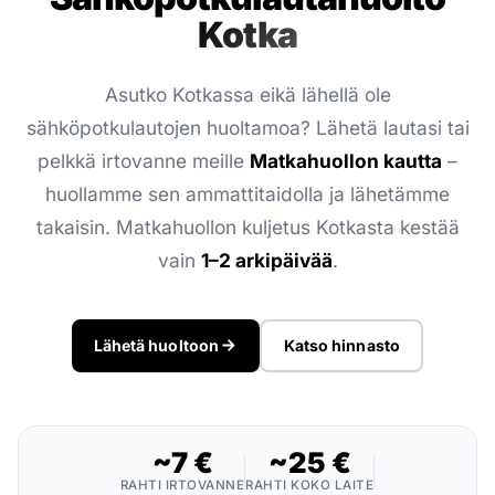
Kotka
Asutko Kotkassa eikä lähellä ole
sähköpotkulautojen huoltamoa? Lähetä lautasi tai
pelkkä irtovanne meille
Matkahuollon kautta
–
huollamme sen ammattitaidolla ja lähetämme
takaisin. Matkahuollon kuljetus Kotkasta kestää
vain
1–2 arkipäivää
.
Lähetä huoltoon
Katso hinnasto
~7 €
~25 €
RAHTI IRTOVANNE
RAHTI KOKO LAITE