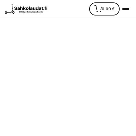
0,00
€
Etusivu
Ajoneuvot
Varaosat
Lisävarusteet
Huoltopalvelu