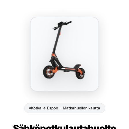
Kotka → Espoo · Matkahuollon kautta
Sähköpotkulauta­huolto