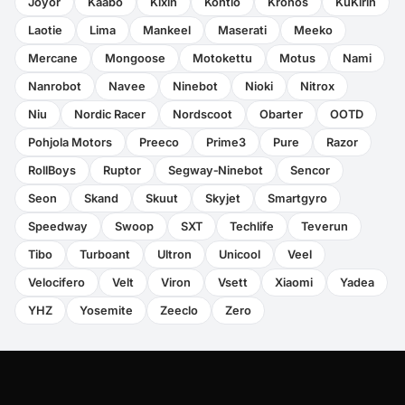
Joyor
Kaabo
Kixin
Kontio
Kronos
KuKirin
Laotie
Lima
Mankeel
Maserati
Meeko
Mercane
Mongoose
Motokettu
Motus
Nami
Nanrobot
Navee
Ninebot
Nioki
Nitrox
Niu
Nordic Racer
Nordscoot
Obarter
OOTD
Pohjola Motors
Preeco
Prime3
Pure
Razor
RollBoys
Ruptor
Segway‑Ninebot
Sencor
Seon
Skand
Skuut
Skyjet
Smartgyro
Speedway
Swoop
SXT
Techlife
Teverun
Tibo
Turboant
Ultron
Unicool
Veel
Velocifero
Velt
Viron
Vsett
Xiaomi
Yadea
YHZ
Yosemite
Zeeclo
Zero