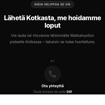
NÄIN HELPPOA SE ON
Lähetä Kotkasta, me hoidamme
loput
Vie lauta tai irtovanne lähimmälle Matkahuollon
pisteelle Kotkassa – takaisin se tulee huollettuna.
01
Ota yhteyttä
Täytä lomake tai soita
041
571 9727
. Kerro merkki,
malli ja ongelma – saat