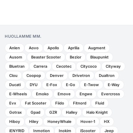
HUOLLAMME MM.
Anlen
Aovo
Apollo
Aprilia
Augment
Ausom
Beaster Scooter
Bezior
Blaupunkt
Bluetran
Carrera
Cecotec
Citycoco
Cityway
Clou
Coopop
Denver
Drivetron
Dualtron
Ducati
DYU
E‑Fox
E‑Go
E‑Twow
E‑Way
E‑Wheels
Emoko
Emove
Engwe
Evercross
Evx
Fat Scooter
Fiido
Fitnord
Fluid
Gotrax
Gpad
GZR
Halley
Halo Knight
Hiboy
Hiley
HoneyWhale
Hover‑1
HX
iENYRID
Inmotion
Inokim
iScooter
Jeep