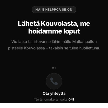
NÄIN HELPPOA SE ON
Lähetä Kouvolasta, me
hoidamme loput
Vie lauta tai irtovanne lähimmälle Matkahuollon
pisteelle Kouvolassa – takaisin se tulee huollettuna.
01
Ota yhteyttä
Täytä lomake tai soita
041
571 9727
. Kerro merkki,