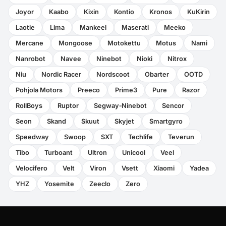
Joyor
Kaabo
Kixin
Kontio
Kronos
KuKirin
Laotie
Lima
Mankeel
Maserati
Meeko
Mercane
Mongoose
Motokettu
Motus
Nami
Nanrobot
Navee
Ninebot
Nioki
Nitrox
Niu
Nordic Racer
Nordscoot
Obarter
OOTD
Pohjola Motors
Preeco
Prime3
Pure
Razor
RollBoys
Ruptor
Segway‑Ninebot
Sencor
Seon
Skand
Skuut
Skyjet
Smartgyro
Speedway
Swoop
SXT
Techlife
Teverun
Tibo
Turboant
Ultron
Unicool
Veel
Velocifero
Velt
Viron
Vsett
Xiaomi
Yadea
YHZ
Yosemite
Zeeclo
Zero