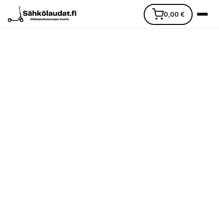
0,00
€
Etusivu
Ajoneuvot
Varaosat
Lisävarusteet
Huoltopalvelu