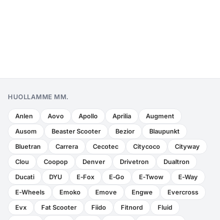
HUOLLAMME MM.
Anlen
Aovo
Apollo
Aprilia
Augment
Ausom
Beaster Scooter
Bezior
Blaupunkt
Bluetran
Carrera
Cecotec
Citycoco
Cityway
Clou
Coopop
Denver
Drivetron
Dualtron
Ducati
DYU
E‑Fox
E‑Go
E‑Twow
E‑Way
E‑Wheels
Emoko
Emove
Engwe
Evercross
Evx
Fat Scooter
Fiido
Fitnord
Fluid