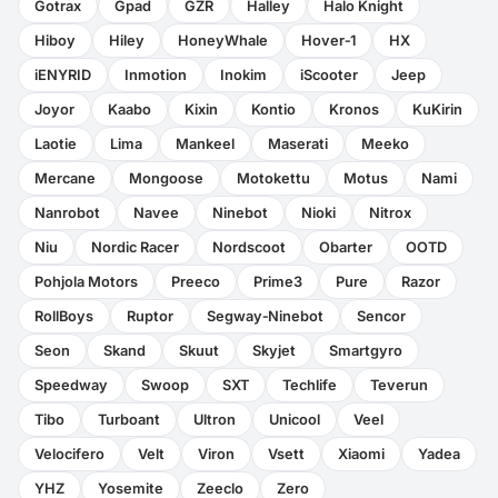
Gotrax
Gpad
GZR
Halley
Halo Knight
Hiboy
Hiley
HoneyWhale
Hover‑1
HX
iENYRID
Inmotion
Inokim
iScooter
Jeep
Joyor
Kaabo
Kixin
Kontio
Kronos
KuKirin
Laotie
Lima
Mankeel
Maserati
Meeko
Mercane
Mongoose
Motokettu
Motus
Nami
Nanrobot
Navee
Ninebot
Nioki
Nitrox
Niu
Nordic Racer
Nordscoot
Obarter
OOTD
Pohjola Motors
Preeco
Prime3
Pure
Razor
RollBoys
Ruptor
Segway‑Ninebot
Sencor
Seon
Skand
Skuut
Skyjet
Smartgyro
Speedway
Swoop
SXT
Techlife
Teverun
Tibo
Turboant
Ultron
Unicool
Veel
Velocifero
Velt
Viron
Vsett
Xiaomi
Yadea
YHZ
Yosemite
Zeeclo
Zero