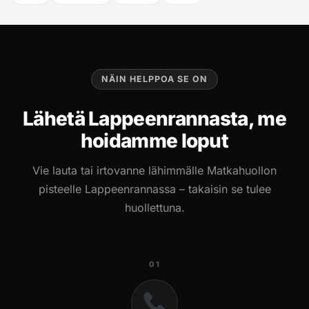
NÄIN HELPPOA SE ON
Lähetä Lappeenrannasta, me
hoidamme loput
Vie lauta tai irtovanne lähimmälle Matkahuollon
pisteelle Lappeenrannassa – takaisin se tulee
huollettuna.
01