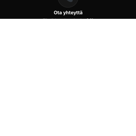
Ota yhteyttä
Täytä lomake tai soita
041
571 9727
. Kerro merkki,
malli ja ongelma – saat
tarjouksen.
02
Vie Matkahuollolle
Pakkaa lauta tai irtovanne
ja vie lähimmälle
Matkahuollon pisteelle
Lappeenrannassa. Osoite:
Kilonkallio 3 A, 02610
Espoo
.