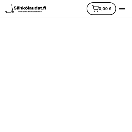
0,00
€
Etusivu
Ajoneuvot
Varaosat
Lisävarusteet
Huoltopalvelu