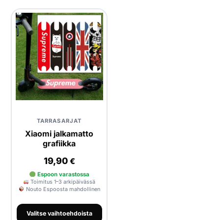
Yrityksille
Yhteystiedot
Varaa huolto
TARRASARJAT
Xiaomi jalkamatto
grafiikka
19,90
€
Espoon varastossa
Toimitus 1–3 arkipäivässä
Nouto Espoosta mahdollinen
Valitse vaihtoehdoista