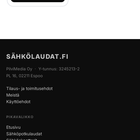
SÄHKÖLAUDAT.FI
PilviMedia Oy · Y-tunnus: 3245213-2
PL 16, 02211 Espoo
Tilaus- ja toimitusehdot
Meistä
Käyttöehdot
PIKAVALIKKO
Etusivu
Sähköpotkulaudat