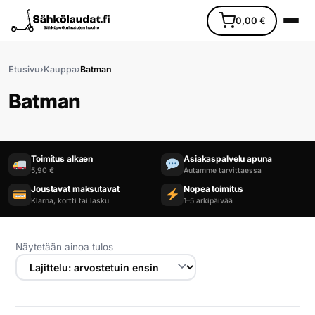
0,00
€
Etusivu
›
Kauppa
›
Batman
Batman
Etusivu
Toimitus alkaen
Asiakaspalvelu apuna
5,90 €
Autamme tarvittaessa
Joustavat maksutavat
Nopea toimitus
Ajoneuvot
Klarna, kortti tai lasku
1–5 arkipäivää
Varaosat
Näytetään ainoa tulos
Lisävarusteet
Huoltopalvelu