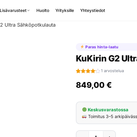
Lisävarusteet
Huolto
Yrityksille
Yhteystiedot
G2 Ultra Sähköpotkulauta
Paras hinta-laatu
KuKirin G2 Ult
1 arvostelua
Arvio
1
4.00
849,00
€
5:stä
perustuen
asiakkaan
arvotukseen.
Keskusvarastossa
Toimitus 3–5 arkipäiväs