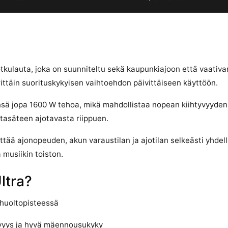
otkulauta, joka on suunniteltu sekä kaupunkiajoon että vaati
rittäin suorituskykyisen vaihtoehdon päivittäiseen käyttöön.
nsä jopa 1600 W tehoa, mikä mahdollistaa nopean kiihtyvyyden
ntasäteen ajotavasta riippuen.
ttää ajonopeuden, akun varaustilan ja ajotilan selkeästi yhdel
musiikin toiston.
ltra?
huoltopisteessä
yvyys ja hyvä mäennousukyky