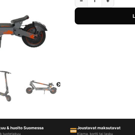
−
+
kuu & huolto Suomessa
Joustavat maksutavat
kk tuotetakuu
Klarna, kortti tai lasku