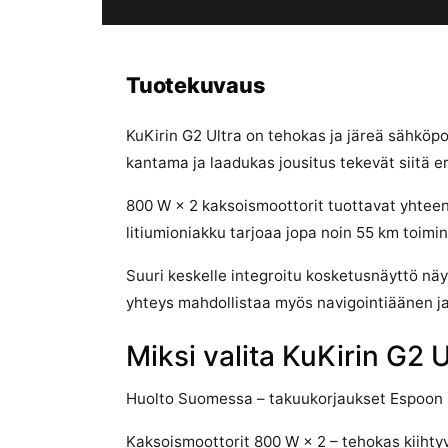
Tuotekuvaus
KuKirin G2 Ultra on tehokas ja järeä sähköp
kantama ja laadukas jousitus tekevät siitä e
800 W × 2 kaksoismoottorit tuottavat yhtee
litiumioniakku tarjoaa jopa noin 55 km toimi
Suuri keskelle integroitu kosketusnäyttö näy
yhteys mahdollistaa myös navigointiäänen ja 
Miksi valita KuKirin G2 U
Huolto Suomessa – takuukorjaukset Espoon 
Kaksoismoottorit 800 W × 2 – tehokas kiiht