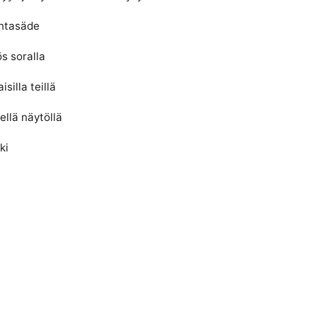
intasäde
s soralla
silla teillä
ellä näytöllä
ki