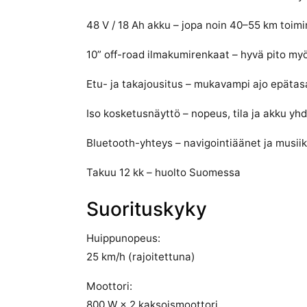
48 V / 18 Ah akku – jopa noin 40–55 km toim
10” off-road ilmakumirenkaat – hyvä pito myö
Etu- ja takajousitus – mukavampi ajo epätasai
Iso kosketusnäyttö – nopeus, tila ja akku yhd
Bluetooth-yhteys – navigointiäänet ja musiik
Takuu 12 kk – huolto Suomessa
Suorituskyky
Huippunopeus:
25 km/h (rajoitettuna)
Moottori:
800 W × 2 kaksoismoottori