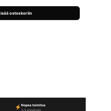
Lisää ostoskoriin
Nopea toimitus
3–5 arkipäivää