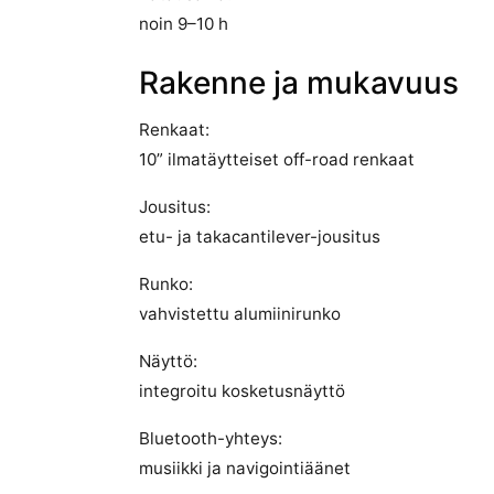
noin 9–10 h
Rakenne ja mukavuus
Renkaat:
10” ilmatäytteiset off-road renkaat
Jousitus:
etu- ja takacantilever-jousitus
Runko:
vahvistettu alumiinirunko
Näyttö:
integroitu kosketusnäyttö
Bluetooth-yhteys:
musiikki ja navigointiäänet