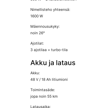
Nimellisteho yhteensä:
1600 W
Mäennousukyky:
noin 26°
Ajotilat:
3 ajotilaa + turbo-tila
Akku ja lataus
Akku:
48 V / 18 Ah litiumioni
Toimintasäde:
jopa noin 55 km
Latausaika: