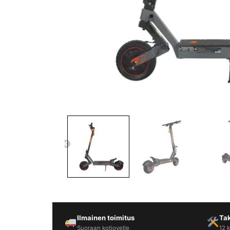
Yrityksille
Yhteystiedot
Varaa huolto
Ilmainen toimitus
Ta
Suoraan kotiovelle
12 