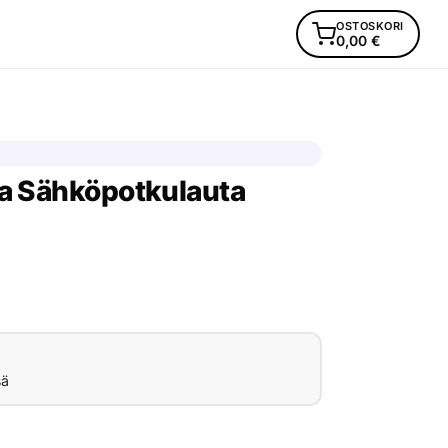
OSTOSKORI
0,00
€
ra Sähköpotkulauta
sä