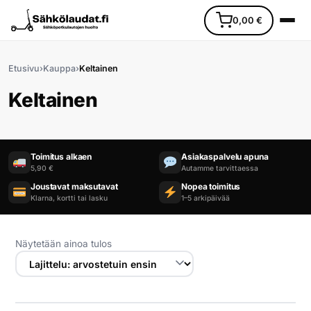
0,00
€
Etusivu
›
Kauppa
›
Keltainen
Keltainen
Etusivu
Toimitus alkaen
Asiakaspalvelu apuna
5,90 €
Autamme tarvittaessa
Joustavat maksutavat
Nopea toimitus
Ajoneuvot
Klarna, kortti tai lasku
1–5 arkipäivää
Varaosat
Näytetään ainoa tulos
Lisävarusteet
Huoltopalvelu