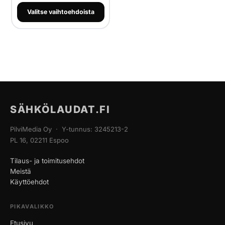
Valitse vaihtoehdoista
SÄHKÖLAUDAT.FI
PilviMedia Oy · Y-tunnus: 3245213-2
PL 16, 02211 Espoo
Tilaus- ja toimitusehdot
Meistä
Käyttöehdot
PIKAVALIKKO
Etusivu