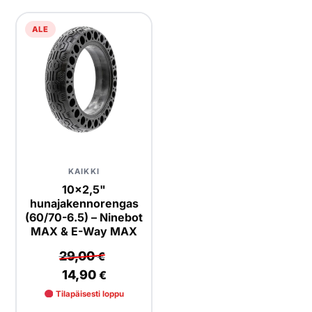
Yrityksille
ALE
Yhteystiedot
Varaa huolto
KAIKKI
10×2,5"
hunajakennorengas
(60/70-6.5) – Ninebot
MAX & E-Way MAX
29,00
€
14,90
€
Tilapäisesti loppu