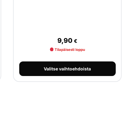
9,90
€
Tilapäisesti loppu
Valitse vaihtoehdoista