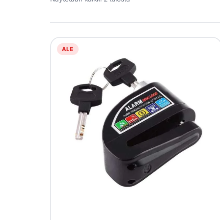
Yrityksille
Yhteystiedot
ALE
Varaa huolto