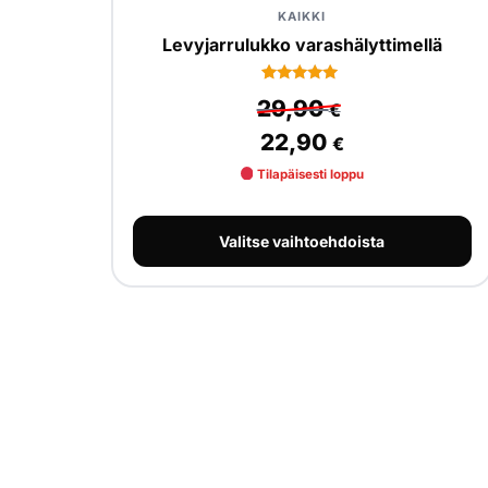
KAIKKI
Levyjarrulukko varashälyttimellä
1
Arvio
29,90
€
5.00
5:stä
22,90
perustuen
€
asiakkaan
arvotukseen.
Tilapäisesti loppu
Valitse vaihtoehdoista