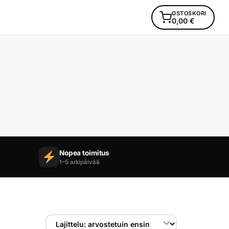
OSTOSKORI
0,00
€
Nopea toimitus
1–5 arkipäivää