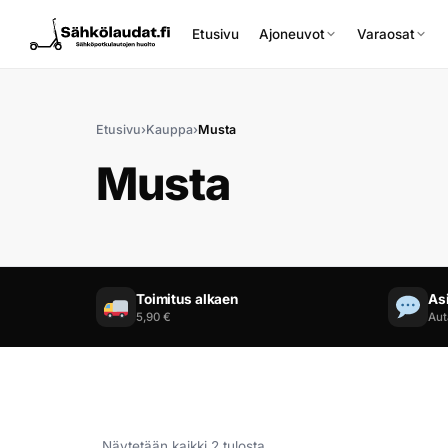
Etusivu
Ajoneuvot
Varaosat
Etusivu
›
Kauppa
›
Musta
Musta
Etusivu
Ajoneuvot
Toimitus alkaen
As
5,90 €
Aut
Varaosat
Lisävarusteet
Huoltopalvelu
Näytetään kaikki 2 tulosta