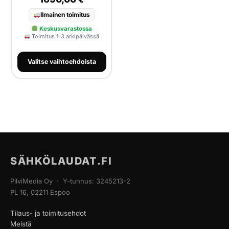
Ilmainen toimitus
Keskusvarastossa
Toimitus 1–3 arkipäivässä
Valitse vaihtoehdoista
SÄHKÖLAUDAT.FI
PilviMedia Oy · Y-tunnus: 3245213-2
PL 16, 02211 Espoo
Tilaus- ja toimitusehdot
Meistä