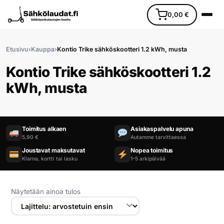
0,00
€
Etusivu
›
Kauppa
›
Kontio Trike sähköskootteri 1.2 kWh, musta
Kontio Trike sähköskootteri 1.2
kWh, musta
Etusivu
Toimitus alkaen
Asiakaspalvelu apuna
Ajoneuvot
5,90 €
Autamme tarvittaessa
Joustavat maksutavat
Nopea toimitus
Klarna, kortti tai lasku
1–5 arkipäivää
Varaosat
Lisävarusteet
Näytetään ainoa tulos
Huoltopalvelu