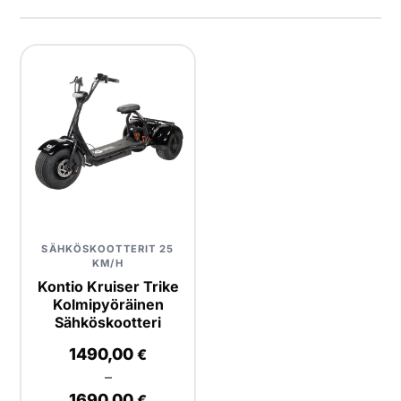
Yrityksille
Yhteystiedot
Varaa huolto
SÄHKÖSKOOTTERIT 25
KM/H
Kontio Kruiser Trike
Kolmipyöräinen
Sähköskootteri
1490,00
€
–
1690,00
€