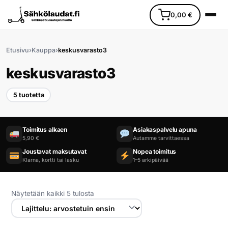
0,00
€
Etusivu
›
Kauppa
›
keskusvarasto3
keskusvarasto3
5 tuotetta
Etusivu
Toimitus alkaen
Asiakaspalvelu apuna
5,90 €
Autamme tarvittaessa
Ajoneuvot
Joustavat maksutavat
Nopea toimitus
Klarna, kortti tai lasku
1–5 arkipäivää
Varaosat
Lisävarusteet
Näytetään kaikki 5 tulosta
Huoltopalvelu