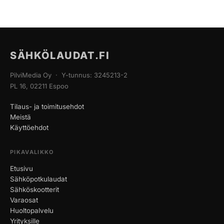
SÄHKÖLAUDAT.FI
PilviMedia Oy · Y-tunnus: 3245213-2
PL 16, 02211 Espoo
Tilaus- ja toimitusehdot
Meistä
Käyttöehdot
PIKAVALIKKO
Etusivu
Sähköpotkulaudat
Sähköskootterit
Varaosat
Huoltopalvelu
Yrityksille