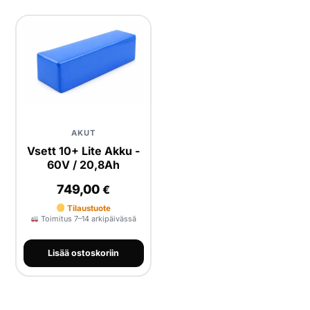
AKUT
Vsett 10+ Lite Akku -
60V / 20,8Ah
749,00
€
Tilaustuote
Toimitus 7–14 arkipäivässä
Lisää ostoskoriin