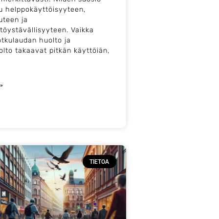
u helppokäyttöisyyteen,
uteen ja
töystävällisyyteen. Vaikka
tkulaudan huolto ja
olto takaavat pitkän käyttöiän,
 »
TIETOA