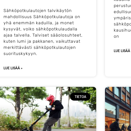
perustu
Sähköpotkulautojen talvikäytön
edullisu
mahdollisuus Sähköpotkulautoja on
ympäris
yhä enemmän kaduilla, ja monet
sähköpo
kysyvät, voiko sähköpotkulaudalla
kausihu
ajaa talvella. Talviset sääolosuhteet,
on
kuten lumi ja pakkanen, vaikuttavat
merkittävästi sähköpotkulautojen
LUE LISÄÄ
suorituskykyyn.
LUE LISÄÄ »
TIETOA