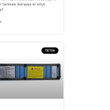
tarkkaa ikärajaa ei ollut,
yt
 »
TIETOA