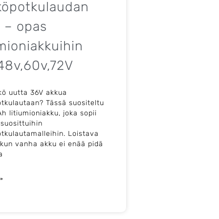
köpotkulaudan
 – opas
umioniakkuihin
48v,60v,72V
kö uutta 36V akkua
tkulautaan? Tässä suositeltu
h litiumioniakku, joka sopii
 suosittuihin
tkulautamalleihin. Loistava
, kun vanha akku ei enää pidä
a
 »