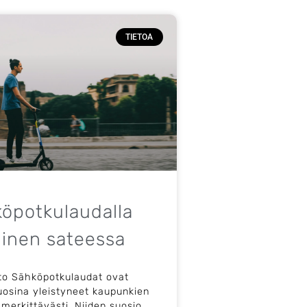
TIETOA
öpotkulaudalla
inen sateessa
o Sähköpotkulaudat ovat
uosina yleistyneet kaupunkien
 merkittävästi. Niiden suosio