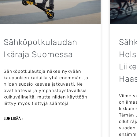
Sähköpotkulaudan
Sähk
Ikäraja Suomessa
Hels
Liik
Sähköpotkulautoja näkee nykyään
Haa
kaupunkien kaduilla yhä enemmän, ja
niiden suosio kasvaa jatkuvasti. Ne
ovat käteviä ja ympäristöystävällisiä
Viime v
kulkuvälineitä, mutta niiden käyttöön
on ilma
liittyy myös tiettyjä sääntöjä
liikkum
Tämän u
LUE LISÄÄ »
ollut rä
vuoden 2
ensimmä