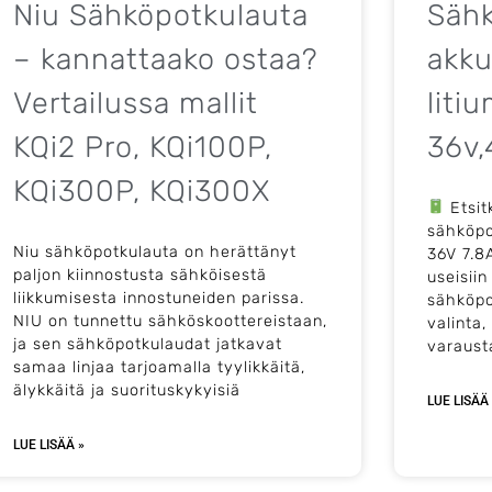
Niu Sähköpotkulauta
Säh
– kannattaako ostaa?
akku
Vertailussa mallit
liti
KQi2 Pro, KQi100P,
36v,
KQi300P, KQi300X
Etsit
sähköpo
Niu sähköpotkulauta on herättänyt
36V 7.8A
paljon kiinnostusta sähköisestä
useisiin
liikkumisesta innostuneiden parissa.
sähköpo
NIU on tunnettu sähköskoottereistaan,
valinta
ja sen sähköpotkulaudat jatkavat
varaust
samaa linjaa tarjoamalla tyylikkäitä,
älykkäitä ja suorituskykyisiä
LUE LISÄÄ
LUE LISÄÄ »