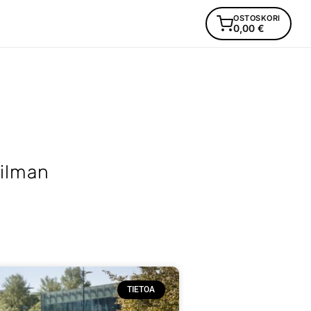
OSTOSKORI
0,00
€
ailman
TIETOA