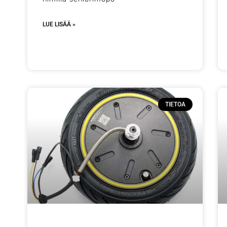
LUE LISÄÄ »
TIETOA