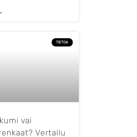
 »
TIETOA
kumi vai
renkaat? Vertailu