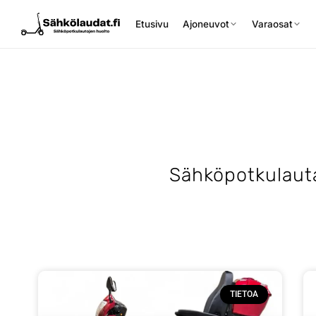
Etusivu
Ajoneuvot
Varaosat
Etusivu
Sähköpotkulauta
Ajoneuvot
Varaosat
Lisävarusteet
TIETOA
Huoltopalvelu