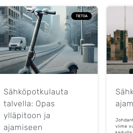
TIETOA
Sähköpotkulauta
Sähk
talvella: Opas
ajam
ylläpitoon ja
Johdant
ajamiseen
viime v
kaduilla