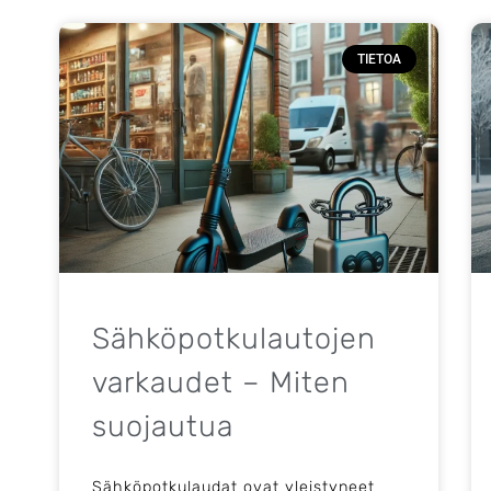
TIETOA
Sähköpotkulautojen
varkaudet – Miten
suojautua
Sähköpotkulaudat ovat yleistyneet