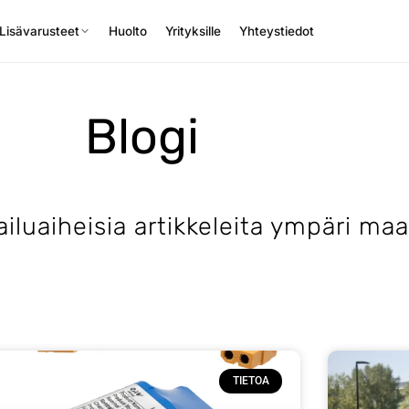
Lisävarusteet
Huolto
Yrityksille
Yhteystiedot
Blogi
iluaiheisia artikkeleita ympäri ma
TIETOA