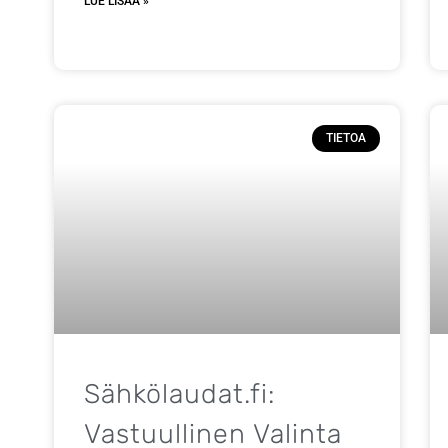
LUE LISÄÄ »
TIETOA
Sähkölaudat.fi:
Vastuullinen Valinta