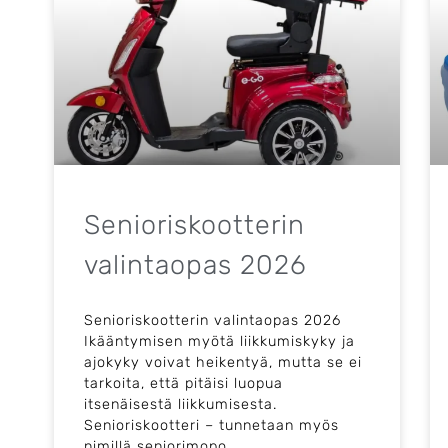
Yrityksille
Yhteystiedot
Varaa huolto
Senioriskootterin
valintaopas 2026
Senioriskootterin valintaopas 2026
Ikääntymisen myötä liikkumiskyky ja
ajokyky voivat heikentyä, mutta se ei
tarkoita, että pitäisi luopua
itsenäisestä liikkumisesta.
Senioriskootteri – tunnetaan myös
nimillä seniorimopo