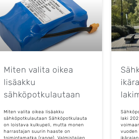
Miten valita oikea
Sähk
lisäakku
ikär
sähköpotkulautaan
laki
Miten valita oikea lisäakku
Sähköpo
sähköpotkulautaan Sähköpotkulauta
laki 20
on loistava kulkupeli, mutta monen
voimaan
harrastajan suurin haaste on
vuoden
toimintamatka (range). Valmistajien
ikärajan