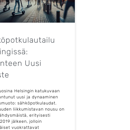
öpotkulautailu
ingissä:
enteen Uusi
ste
uosina Helsingin katukuvaan
antunut uusi ja dynaaminen
ismuoto: sähköpotkulaudat.
uden liikkumistavan nousu on
jähdysmäistä, erityisesti
019 jälkeen, jolloin
iset vuokrattavat