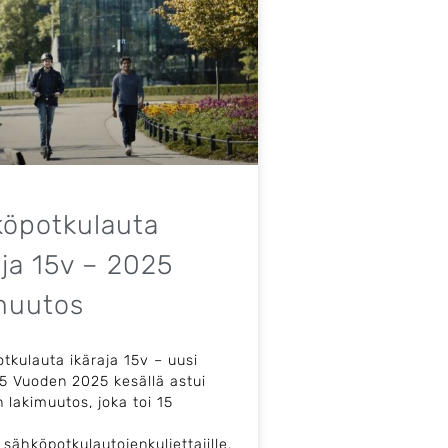
öpotkulauta
aja 15v – 2025
muutos
tkulauta ikäraja 15v – uusi
25 Vuoden 2025 kesällä astui
 lakimuutos, joka toi 15
 sähköpotkulautojenkuljettajille.