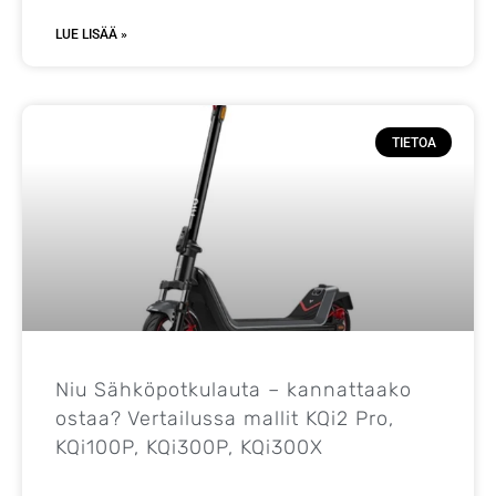
LUE LISÄÄ »
TIETOA
Niu Sähköpotkulauta – kannattaako
ostaa? Vertailussa mallit KQi2 Pro,
KQi100P, KQi300P, KQi300X