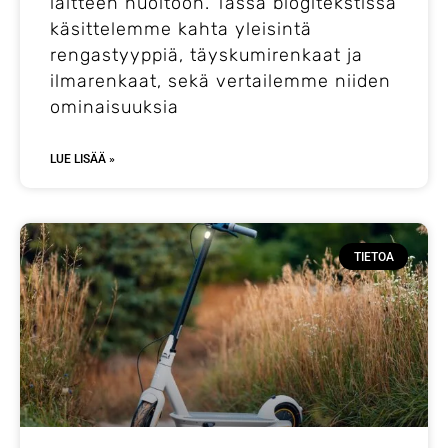
laitteen huoltoon. Tässä blogitekstissä
käsittelemme kahta yleisintä
rengastyyppiä, täyskumirenkaat ja
ilmarenkaat, sekä vertailemme niiden
ominaisuuksia
LUE LISÄÄ »
TIETOA