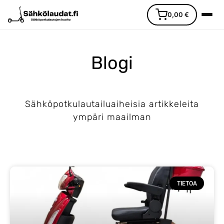
0,00
€
Blogi
Sähköpotkulautailuaiheisia artikkeleita
Etusivu
ympäri maailman
Ajoneuvot
Varaosat
TIETOA
Lisävarusteet
Huoltopalvelu