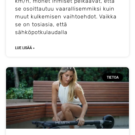
km/h, monet ihmiset pelkäävät, että
se osoittautuu vaarallisemmiksi kuin
muut kulkemisen vaihtoehdot. Vaikka
se on tosiasia, että
sähköpotkulaudalla
LUE LISÄÄ »
TIETOA