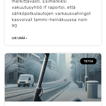
merkittävästi. Esimerkiksi
vakuutusyhtiö If raportoi, että
sähköpotkulautojen varkausvahingot
kasvoivat tammi-heinäkuussa noin
90
LUE LISÄÄ »
TIETOA