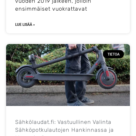
vuoden 2019 jälkeen, jolloin
ensimmäiset vuokrattavat
LUE LISÄÄ »
TIETOA
Sähkölaudat.fi: Vastuullinen Valinta
Sähköpotkulautojen Hankinnassa ja