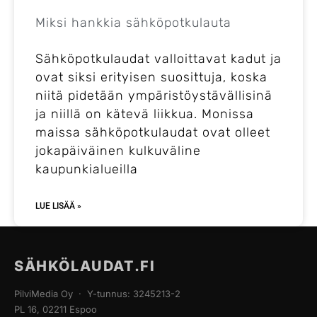
Miksi hankkia sähköpotkulauta
Sähköpotkulaudat valloittavat kadut ja
ovat siksi erityisen suosittuja, koska
niitä pidetään ympäristöystävällisinä
ja niillä on kätevä liikkua. Monissa
maissa sähköpotkulaudat ovat olleet
jokapäiväinen kulkuväline
kaupunkialueilla
LUE LISÄÄ »
SÄHKÖLAUDAT.FI
PilviMedia Oy · Y-tunnus: 3245213-2
PL 16, 02211 Espoo