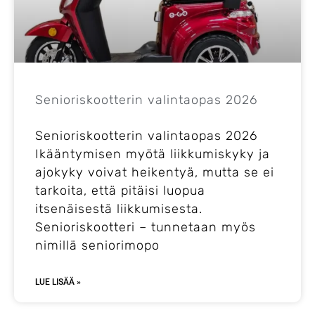
Yrityksille
Yhteystiedot
Senioriskootterin valintaopas 2026
Varaa huolto
Senioriskootterin valintaopas 2026
Ikääntymisen myötä liikkumiskyky ja
ajokyky voivat heikentyä, mutta se ei
tarkoita, että pitäisi luopua
itsenäisestä liikkumisesta.
Senioriskootteri – tunnetaan myös
nimillä seniorimopo
LUE LISÄÄ »