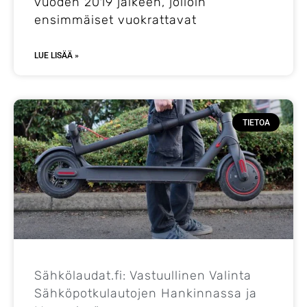
vuoden 2019 jälkeen, jolloin
ensimmäiset vuokrattavat
LUE LISÄÄ »
TIETOA
Sähkölaudat.fi: Vastuullinen Valinta
Sähköpotkulautojen Hankinnassa ja