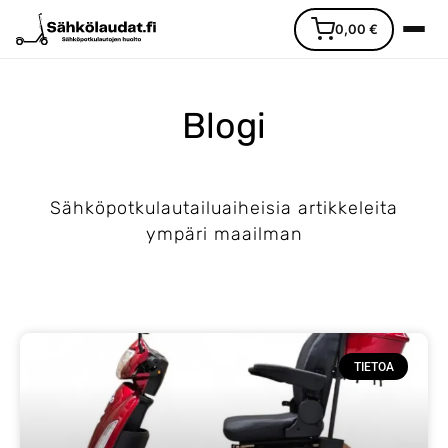
0,00
€
Blogi
Sähköpotkulautailuaiheisia artikkeleita
Etusivu
ympäri maailman
Ajoneuvot
Varaosat
TIETOA
Lisävarusteet
Huoltopalvelu