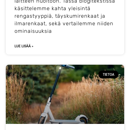
laitteen huoltoon. Tässä blogitekstissä
käsittelemme kahta yleisintä
rengastyyppiä, täyskumirenkaat ja
ilmarenkaat, sekä vertailemme niiden
ominaisuuksia
LUE LISÄÄ »
TIETOA