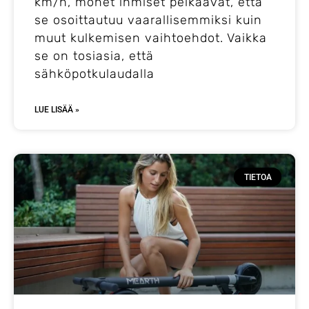
km/h, monet ihmiset pelkäävät, että
se osoittautuu vaarallisemmiksi kuin
muut kulkemisen vaihtoehdot. Vaikka
se on tosiasia, että
sähköpotkulaudalla
LUE LISÄÄ »
TIETOA