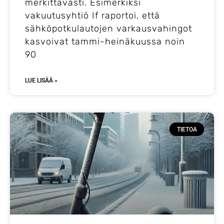
merkittävästi. Esimerkiksi
vakuutusyhtiö If raportoi, että
sähköpotkulautojen varkausvahingot
kasvoivat tammi-heinäkuussa noin
90
LUE LISÄÄ »
TIETOA