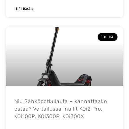
LUE LISÄÄ »
TIETOA
Niu Sähköpotkulauta – kannattaako
ostaa? Vertailussa mallit KQi2 Pro,
KQi100P, KQi300P, KQi300X