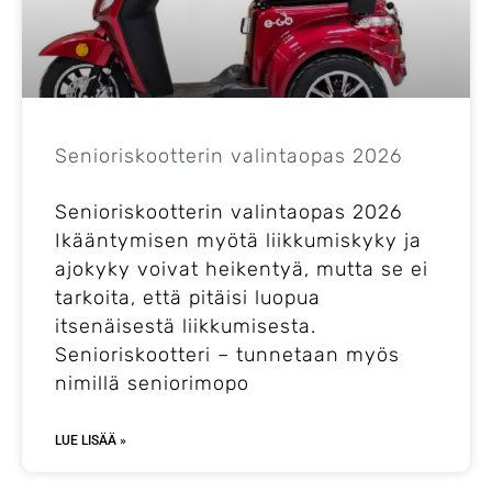
Yrityksille
Yhteystiedot
Senioriskootterin valintaopas 2026
Varaa huolto
Senioriskootterin valintaopas 2026
Ikääntymisen myötä liikkumiskyky ja
ajokyky voivat heikentyä, mutta se ei
tarkoita, että pitäisi luopua
itsenäisestä liikkumisesta.
Senioriskootteri – tunnetaan myös
nimillä seniorimopo
LUE LISÄÄ »