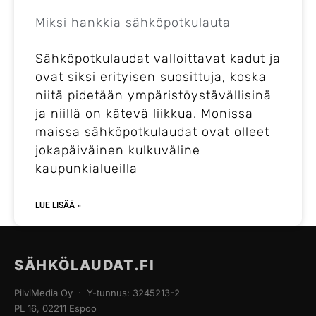
Miksi hankkia sähköpotkulauta
Sähköpotkulaudat valloittavat kadut ja
ovat siksi erityisen suosittuja, koska
niitä pidetään ympäristöystävällisinä
ja niillä on kätevä liikkua. Monissa
maissa sähköpotkulaudat ovat olleet
jokapäiväinen kulkuväline
kaupunkialueilla
LUE LISÄÄ »
SÄHKÖLAUDAT.FI
PilviMedia Oy · Y-tunnus: 3245213-2
PL 16, 02211 Espoo