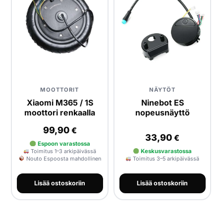
MOOTTORIT
NÄYTÖT
Xiaomi M365 / 1S
Ninebot ES
moottori renkaalla
nopeusnäyttö
99,90
€
33,90
€
Espoon varastossa
Toimitus 1–3 arkipäivässä
Keskusvarastossa
Nouto Espoosta mahdollinen
Toimitus 3–5 arkipäivässä
Lisää ostoskoriin
Lisää ostoskoriin