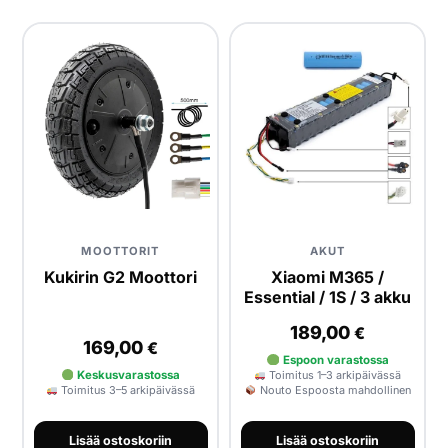
MOOTTORIT
AKUT
Kukirin G2 Moottori
Xiaomi M365 /
Essential / 1S / 3 akku
189,00
€
169,00
€
Espoon varastossa
Keskusvarastossa
Toimitus 1–3 arkipäivässä
Toimitus 3–5 arkipäivässä
Nouto Espoosta mahdollinen
Lisää ostoskoriin
Lisää ostoskoriin