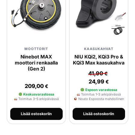
HAE
MOOTTORIT
KAASUKAHVAT
Ninebot MAX
NIU KQi2, KQi3 Pro &
moottori renkaalla
KQi3 Max kaasukahva
(Gen 2)
41,90
€
24,99
€
209,00
€
Espoon varastossa
Keskusvarastossa
Toimitus 1–3 arkipäivässä
Toimitus 3–5 arkipäivässä
Nouto Espoosta mahdollinen
Lisää ostoskoriin
Lisää ostoskoriin