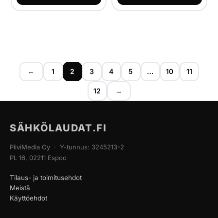
←
1
2
3
4
5
…
10
11
12
→
SÄHKÖLAUDAT.FI
PilviMedia Oy · Y-tunnus: 3245213-2
PL 16, 02211 Espoo
Tilaus- ja toimitusehdot
Meistä
Käyttöehdot