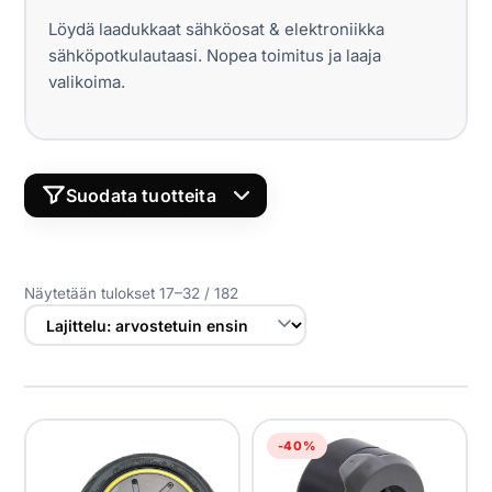
Yrityksille
Löydä laadukkaat sähköosat & elektroniikka
sähköpotkulautaasi. Nopea toimitus ja laaja
Yhteystiedot
valikoima.
Varaa huolto
Suodata tuotteita
LÖYDÄ YHTEENSOPIVAT SÄHKÖOSAT &
ELEKTRONIIKKA
Näytetään tulokset 17–32 / 182
MERKKI
MALLI
-40%