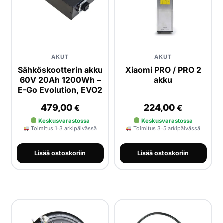
AKUT
AKUT
Sähköskootterin akku
Xiaomi PRO / PRO 2
60V 20Ah 1200Wh –
akku
E-Go Evolution, EVO2
479,00
224,00
€
€
Keskusvarastossa
Keskusvarastossa
Toimitus 1–3 arkipäivässä
Toimitus 3–5 arkipäivässä
Lisää ostoskoriin
Lisää ostoskoriin