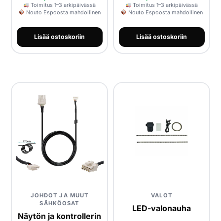
Toimitus 1–3 arkipäivässä
Toimitus 1–3 arkipäivässä
Nouto Espoosta mahdollinen
Nouto Espoosta mahdollinen
Lisää ostoskoriin
Lisää ostoskoriin
JOHDOT JA MUUT
VALOT
SÄHKÖOSAT
LED-valonauha
Näytön ja kontrollerin