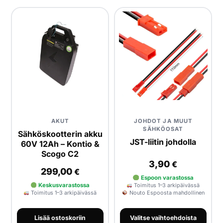
AKUT
JOHDOT JA MUUT
SÄHKÖOSAT
Sähköskootterin akku
JST-liitin johdolla
60V 12Ah – Kontio &
Scogo C2
3,90
€
299,00
€
Espoon varastossa
Keskusvarastossa
Toimitus 1–3 arkipäivässä
Toimitus 1–3 arkipäivässä
Nouto Espoosta mahdollinen
Lisää ostoskoriin
Valitse vaihtoehdoista