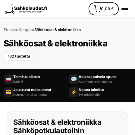
0,00
€
Etusivu
›
Kauppa
›
Sähköosat & elektroniikka
Sähköosat & elektroniikka
182 tuotetta
Etusivu
Toimitus alkaen
Asiakaspalvelu apuna
5,90 €
Autamme tarvittaessa
Ajoneuvot
Joustavat maksutavat
Nopea toimitus
Klarna, kortti tai lasku
1–5 arkipäivää
Varaosat
Lisävarusteet
Sähköosat & elektroniikka
Huoltopalvelu
Sähköpotkulautoihin