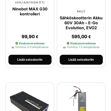
(OHJAINYKSIKÖT)
Ninebot MAX G30
AKUT
kontrolleri
Sähköskootterin Akku
60V 30Ah – E-Go
Evolution, EVO2
99,90
595,00
€
€
Keskusvarastossa
Keskusvarastossa
Toimitus 3–5 arkipäivässä
Toimitus 1–3 arkipäivässä
Lisää ostoskoriin
Lisää ostoskoriin